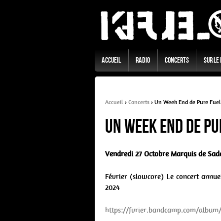
Accueil
Radio
Concerts
Sur Le
Accueil
›
Concerts
›
Un Week End de Pure Fueli
Un Week End de Pu
Vendredi 27 Octobre Marquis de Sad
Février (slowcore) Le concert annue
2024
https://fvrier.bandcamp.com/album/