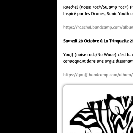
Raechel (noise rock/Swamp rock) P
Inspiré par les Drones, Sonic Youth 
https://raechel.bandcamp.com/album
Samedi 28 Octobre à La Trinquette 2
Youff (noise rock/No Wave) c’est la d
convoquant dans une orgie dissonante
https://youff.bandcamp.com/album