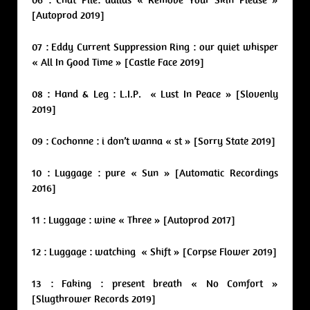
[Autoprod 2019]
07 : Eddy Current Suppression Ring : our quiet whisper
« All In Good Time » [Castle Face 2019]
08 : Hand & Leg : L.I.P. « Lust In Peace » [Slovenly
2019]
09 : Cochonne : i don’t wanna « st » [Sorry State 2019]
10 : Luggage : pure « Sun » [Automatic Recordings
2016]
11 : Luggage : wine « Three » [Autoprod 2017]
12 : Luggage : watching « Shift » [Corpse Flower 2019]
13 : Faking : present breath « No Comfort »
[Slugthrower Records 2019]