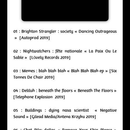
01 : Brighton Strangler : society « Dancing Outrageous
» [Autoprod 2019]
02 : Nightwatchers : fête nationale « La Paix Ou Le
Sable » [Lövely Records 2019]
03 : Memes : blah blah blah « Blah Blah Blah ep » [Six
Tonnes De Chair 2019]
04 : Deliluh : beneath the floors « Beneath The Floors »
[Telephone Explosion 2019]
05 : Buildings : dying nasa scientist « Negative
Sound » [Gilead Media/Antena Krzyku 2019]
06 : Chat Pile: dallas « Remove Your Skin Please »