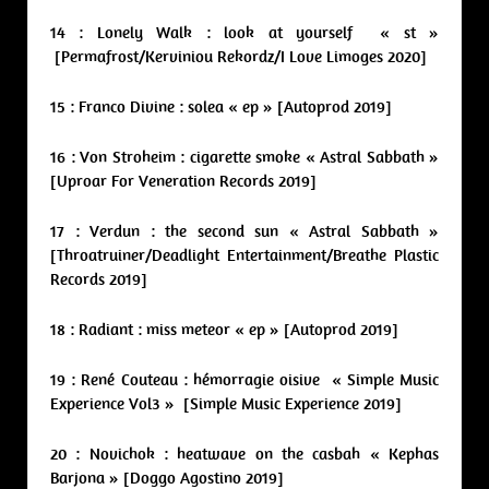
14 : Lonely Walk : look at yourself « st »
[Permafrost/Kerviniou Rekordz/I Love Limoges 2020]
15 : Franco Divine : solea « ep » [Autoprod 2019]
16 : Von Stroheim : cigarette smoke « Astral Sabbath »
[Uproar For Veneration Records 2019]
17 : Verdun : the second sun « Astral Sabbath »
[Throatruiner/Deadlight Entertainment/Breathe Plastic
Records 2019]
18 : Radiant : miss meteor « ep » [Autoprod 2019]
19 : René Couteau : hémorragie oisive « Simple Music
Experience Vol3 » [Simple Music Experience 2019]
20 : Novichok : heatwave on the casbah « Kephas
Barjona » [Doggo Agostino 2019]