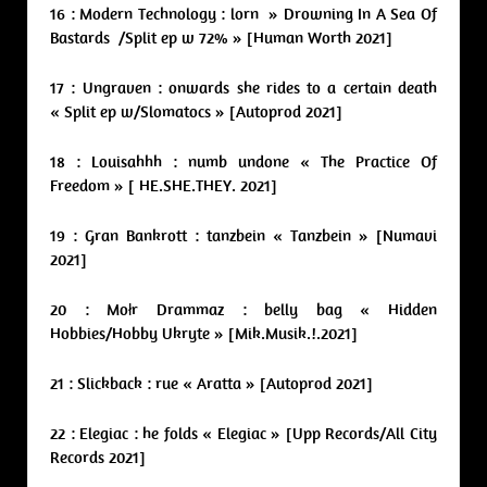
16 : Modern Technology : lorn » Drowning In A Sea Of
Bastards /Split ep w 72% » [Human Worth 2021]
17 : Ungraven : onwards she rides to a certain death
« Split ep w/Slomatocs » [Autoprod 2021]
18 : Louisahhh : numb undone « The Practice Of
Freedom » [ HE.SHE.THEY. 2021]
19 : Gran Bankrott : tanzbein « Tanzbein » [Numavi
2021]
20 : Mołr Drammaz : belly bag « Hidden
Hobbies/Hobby Ukryte » [Mik.Musik.!.2021]
21 : Slickback : rue « Aratta » [Autoprod 2021]
22 : Elegiac : he folds « Elegiac » [Upp Records/All City
Records 2021]