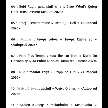
04 : Bebt Rag : gold stuff « It Is Clear What’s Going
On » <Post Present Medium 2026>
05 : Steef : cement spine « Reality = Hell » <Autoprod
2026>
06 :
Miaule
: temps calme « Temps Calme ep »
<Autoprod 2026>
07 : Non Plus Temps : saw the car free « Dark On
Harmon ep » <A Public Nipples Unlimited Release 2023>
08 :
Nug
: mental knife « Crippling Fun » <Autoprod
2026>
10 :
Weird Crimes
: gestalt « Weird Crimes » <Autoprod
2026>
11 : Stolen KIdneys : melankolia « Melankolia »