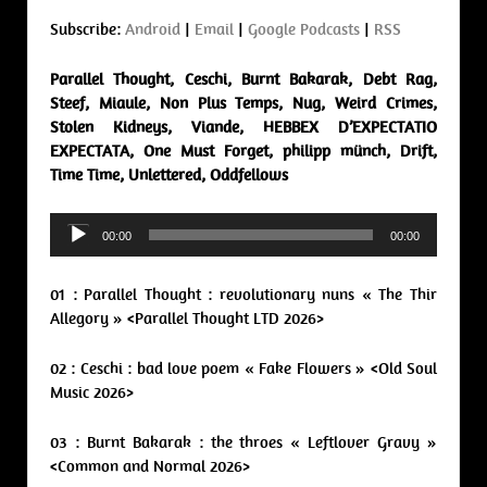
Subscribe:
Android
|
Email
|
Google Podcasts
|
RSS
Parallel Thought, Ceschi, Burnt Bakarak, Debt Rag,
Steef, Miaule, Non Plus Temps, Nug, Weird Crimes,
Stolen Kidneys, Viande, HEBBEX D’EXPECTATIO
EXPECTATA, One Must Forget, philipp münch, Drift,
Time Time, Unlettered, Oddfellows
Audio
00:00
00:00
Player
01 : Parallel Thought : revolutionary nuns « The Thir
Allegory » <Parallel Thought LTD 2026>
02 : Ceschi : bad love poem « Fake Flowers » <Old Soul
Music 2026>
03 : Burnt Bakarak : the throes « Leftlover Gravy »
<Common and Normal 2026>