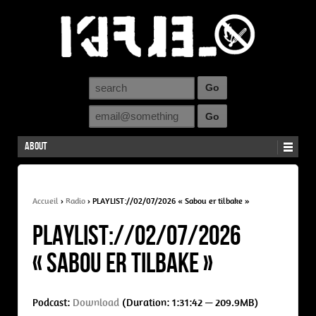
About
Accueil
›
Radio
›
PLAYLIST://02/07/2026 « Sabou er tilbake »
PLAYLIST://02/07/2026
« Sabou er tilbake »
Podcast:
Download
(Duration: 1:31:42 — 209.9MB)