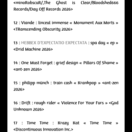
<minoRobscuR/,The Ghost is Clear/Bloodshed666
Records/Day Off Records 2026>
12 : Viande : linceul immense « Monument Aux Morts »
<TRanscending Obscurity 2026>
13 :
HEBBEX D’EXPECTATIO EXPECTATA
: spa day « ep »
<Drid Machine 2026>
14 : One Must Forget : grief design « Pillars Of Shame »
<ant-zen 2026>
15 : philipp münch : train cash « Krankpop » <ant-zen
2026>
16 : Drift : rough rider « Violence For Your Furs » <God
Unknown 2026>
17 : Time Time : Krazy Kat « Time Time »
<Discontinuous Innovation Inc.>