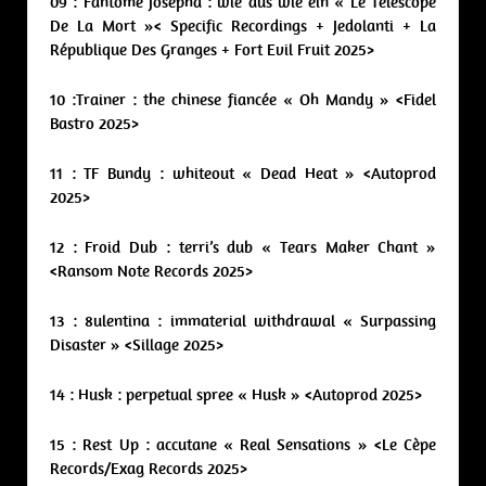
09 : Fantome Josepha : wie aus wie ein « Le Télescope
De La Mort »< Specific Recordings + Jedolanti + La
République Des Granges + Fort Evil Fruit 2025>
10 :Trainer : the chinese fiancée « Oh Mandy » <Fidel
Bastro 2025>
11 : TF Bundy : whiteout « Dead Heat » <Autoprod
2025>
12 : Froid Dub : terri’s dub « Tears Maker Chant »
<Ransom Note Records 2025>
13 : 8ulentina : immaterial withdrawal « Surpassing
Disaster » <Sillage 2025>
14 : Husk : perpetual spree « Husk » <Autoprod 2025>
15 : Rest Up : accutane « Real Sensations » <Le Cèpe
Records/Exag Records 2025>