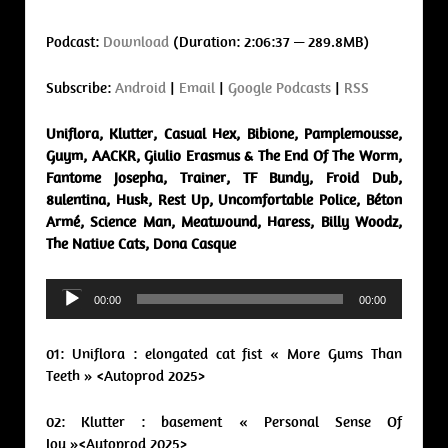
Podcast:
Download
(Duration: 2:06:37 — 289.8MB)
Subscribe:
Android
|
Email
|
Google Podcasts
|
RSS
Uniflora, Klutter, Casual Hex, Bibione, Pamplemousse,
Guym, AACKR, Giulio Erasmus & The End Of The Worm,
Fantome Josepha, Trainer, TF Bundy, Froid Dub,
8ulentina, Husk, Rest Up, Uncomfortable Police, Béton
Armé, Science Man, Meatwound, Haress, Billy Woodz,
The Native Cats, Dona Casque
Audio
00:00
00:00
Player
01: Uniflora : elongated cat fist « More Gums Than
Teeth » <Autoprod 2025>
02: Klutter : basement « Personal Sense Of
Joy »<Autoprod 2025>