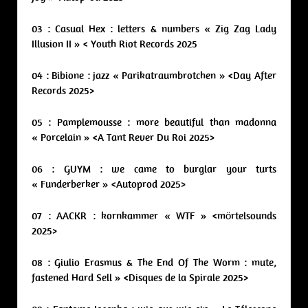
03 : Casual Hex : letters & numbers « Zig Zag Lady
Illusion II » < Youth Riot Records 2025
04 : Bibione : jazz « Parikatraumbrotchen » <Day After
Records 2025>
05 : Pamplemousse : more beautiful than madonna
« Porcelain » <A Tant Rever Du Roi 2025>
06 : GUYM : we came to burglar your turts
« Funderberker » <Autoprod 2025>
07 : AACKR : kornkammer « WTF » <mörtelsounds
2025>
08 : Giulio Erasmus & The End Of The Worm : mute,
fastened Hard Sell » <Disques de la Spirale 2025>