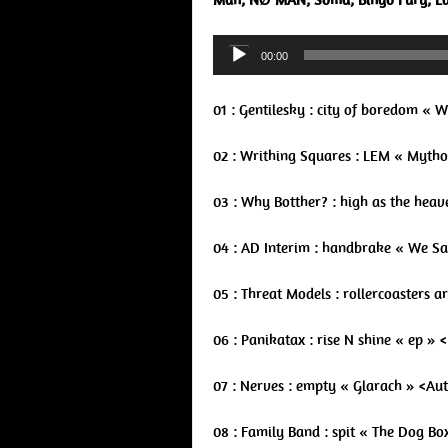
Audio
00:00
Player
01 : Gentilesky : city of boredom «
02 : Writhing Squares : LEM « Mytho
03 : Why Botther? : high as the hea
04 : AD Interim : handbrake « We 
05 : Threat Models : rollercoasters 
06 : Panikatax : rise N shine « ep »
07 : Nerves : empty « Glarach » <Au
08 : Family Band : spit « The Dog B