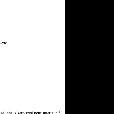
2024>
d label / zero egal petit interieur /