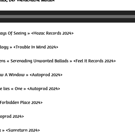
 Ways Of Seeing » <Hozac Records 2024>
logy » <Trouble In Mind 2024>
vens « Serenading Unwanted Ballads » <Feel It Records 2024>
Saw A Window » <Autoprod 2024>
are lies « One » <Autoprod 2024>
 <Forbidden Place 2024>
toprod 2024>
ox » <Sunreturn 2024>