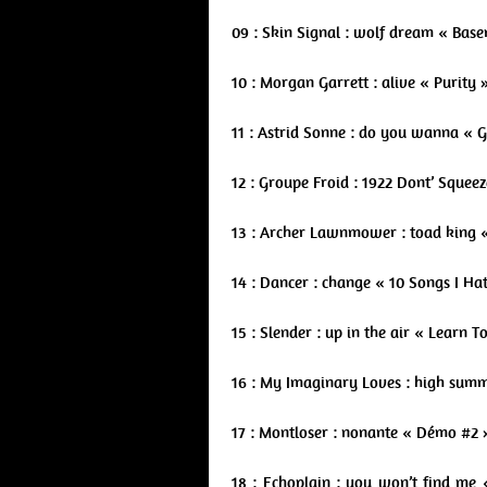
09 : Skin Signal : wolf dream « Ba
10 : Morgan Garrett : alive « Purity
11 : Astrid Sonne : do you wanna « 
12 : Groupe Froid : 1922 Dont’ Sque
13 : Archer Lawnmower : toad king 
14 : Dancer : change « 10 Songs I H
15 : Slender : up in the air « Learn 
16 : My Imaginary Loves : high sum
17 : Montloser : nonante « Démo #2
18 : Echoplain : you won’t find me «