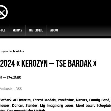
 Fuel
Medias
Historique
About
ozyn – tse bardak »
2024 « Kerozyn – tse bardak »
49 — 274.2MB)
Podcasts
|
RSS
Bother? AD Interim, Threat Models, Panikatax, Nerves, Family Band, 
ower, Dancer, Slender, My Imaginary Loves, Mont Loser, Echoplai
tex, Der menschliche Mottek