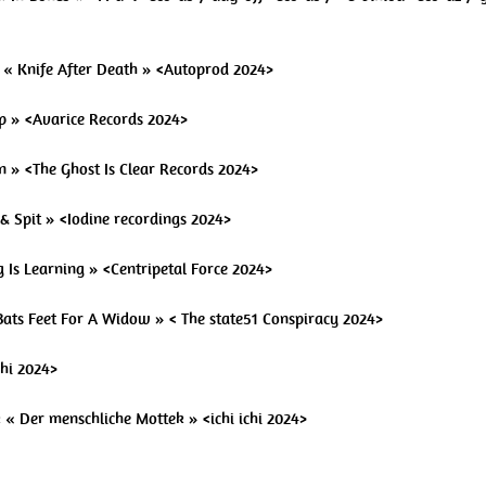
n « Knife After Death » <Autoprod 2024>
ep » <Avarice Records 2024>
n » <The Ghost Is Clear Records 2024>
 & Spit » <Iodine recordings 2024>
 Is Learning » <Centripetal Force 2024>
« Bats Feet For A Widow » < The state51 Conspiracy 2024>
chi 2024>
 « Der menschliche Mottek » <ichi ichi 2024>