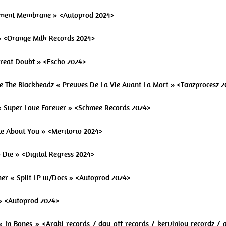
sement Membrane » <Autoprod 2024>
 » <Orange Milk Records 2024>
Great Doubt » <Escho 2024>
eze The Blackheadz « Preuves De La Vie Avant La Mort » <Tanzprocesz 
« Super Love Forever » <Schmee Records 2024>
ate About You » <Meritorio 2024>
To Die » <Digital Regress 2024>
mer « Split LP w/Docs » <Autoprod 2024>
 » <Autoprod 2024>
 In Bones » <Araki records / day off records / kerviniou recordz / ge