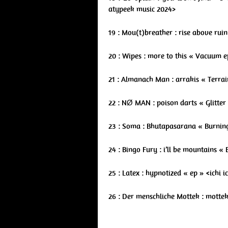
atypeek music 2024>
19 : Mou(t)breather : rise above rui
20 : Wipes : more to this « Vacuum 
21 : Almanach Man : arrakis « Terrai
22 : NØ MAN : poison darts « Glitter
23 : Soma : Bhutapasarana « Burning
24 : Bingo Fury : i’ll be mountains 
25 : Latex : hypnotized « ep » <ichi i
26 : Der menschliche Mottek : mottek