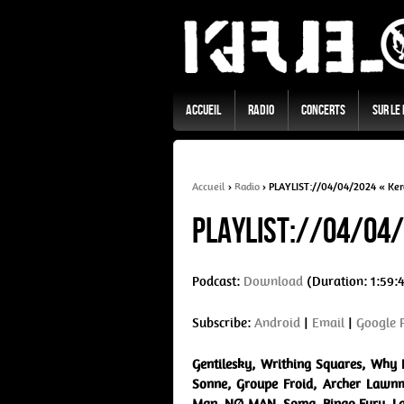
Accueil
Radio
Concerts
Sur Le
Accueil
›
Radio
›
PLAYLIST://04/04/2024 « Ker
PLAYLIST://04/04/
Podcast:
Download
(Duration: 1:59:
Subscribe:
Android
|
Email
|
Google 
Gentilesky, Writhing Squares, Why 
Sonne, Groupe Froid, Archer Lawnm
Man, NØ MAN, Soma, Bingo Fury, La