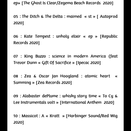
ep» [The Ghost Is Clear/Zegema Beach Records 2020]
05 : The Ditch & The Delta : maimed « st » [ Autoprod
2020]
06 : Kate Tempest : unholy elixir « ep » [Republic
Records 2020]
07 : King Buzzo : science in modern America (feat
Trevor Dunn « Gift Of Sacrifice » [Ipecac 2020]
08 : Zea & Oscar Jan Hoogland : atomic heart «
Summing » [Zea Records 2020]
09 : Alabaster dePlume : whisky story time « To Cy &
Lee Instrumentals vol1 » [International Anthem 2020]
10 : Massicot : A « Kratt » [Harbinger Sound/Red Wig
2020]