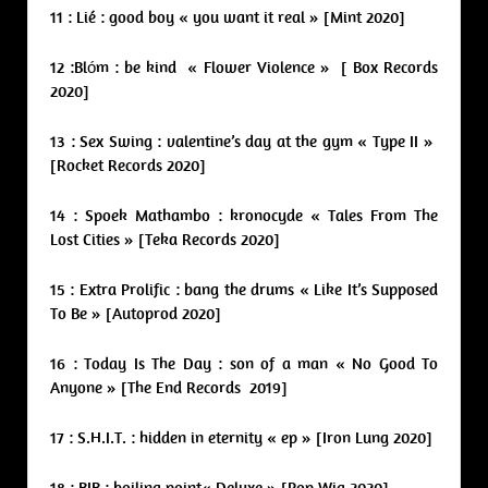
11 : Lié : good boy « you want it real » [Mint 2020]
12 :Blóm : be kind « Flower Violence » [ Box Records
2020]
13 : Sex Swing : valentine’s day at the gym « Type II »
[Rocket Records 2020]
14 : Spoek Mathambo : kronocyde « Tales From The
Lost Cities » [Teka Records 2020]
15 : Extra Prolific : bang the drums « Like It’s Supposed
To Be » [Autoprod 2020]
16 : Today Is The Day : son of a man « No Good To
Anyone » [The End Records 2019]
17 : S.H.I.T. : hidden in eternity « ep » [Iron Lung 2020]
18 : BIB : boiling point« Deluxe » [Pop Wig 2020]