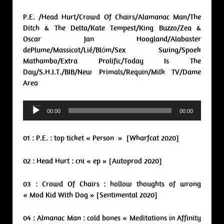
P.E. /Head Hurt/Crowd Of Chairs/Alamanac Man/The
Ditch & The Delta/Kate Tempest/King Buzzo/Zea &
Oscar Jan Hoogland/Alabaster
dePlume/Massicot/Lié/Blóm/Sex Swing/Spoek
Mathambo/Extra Prolific/Today Is The
Day/S.H.I.T./BIB/New Primals/Requin/Milk TV/Dame
Area
Audio
00:00
00:00
Player
01 : P.E. : top ticket « Person » [Wharfcat 2020]
02 : Head Hurt : cni « ep » [Autoprod 2020]
03 : Crowd Of Chairs : hollow thoughts of wrong
« Mod Kid With Dog » [Sentimental 2020]
04 : Almanac Man : cold bones « Meditations in Affinity