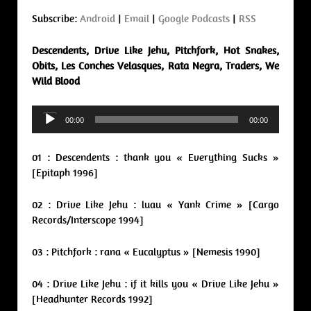
Subscribe:
Android
|
Email
|
Google Podcasts
|
RSS
Descendents, Drive Like Jehu, Pitchfork, Hot Snakes,
Obits, Les Conches Velasques, Rata Negra, Traders, We
Wild Blood
Audio
00:00
00:00
Player
01 : Descendents : thank you « Everything Sucks »
[Epitaph 1996]
02 : Drive Like Jehu : luau « Yank Crime » [Cargo
Records/Interscope 1994]
03 : Pitchfork : rana « Eucalyptus » [Nemesis 1990]
04 : Drive Like Jehu : if it kills you « Drive Like Jehu »
[Headhunter Records 1992]