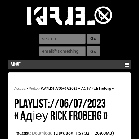
About
Accueil
›
Radio
›
PLAYLIST://06/07/2023 « Aдіеу Rick Froberg »
PLAYLIST://06/07/2023
« Aдіеу Rick Froberg »
Podcast:
Download
(Duration: 1:57:32 — 269.0MB)