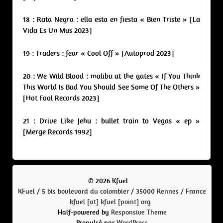
18 : Rata Negra : ella esta en fiesta « Bien Triste » [La
Vida Es Un Mus 2023]
19 : Traders : fear « Cool Off » [Autoprod 2023]
20 : We Wild Blood : malibu at the gates « If You Think
This World Is Bad You Should See Some Of The Others »
[Hot Fool Records 2023]
21 : Drive Like Jehu : bullet train to Vegas « ep »
[Merge Records 1992]
© 2026 Kfuel
KFuel / 5 bis boulevard du colombier / 35000 Rennes / France
kfuel [at] kfuel [point] org
Half-powered by
Responsive Theme
Propulsé par
WordPress