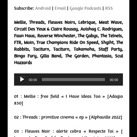
Subscribe:
Android
|
Email
|
Google Podcasts
|
RSS
Mellie, Threads, Fleuves Noirs, Lebrique, Meat Wave,
Circuit Des Yeux & Claire Rousay, Avishag C. Rodrigues,
Faun Haus, Reverse Winchester, The Gabys, The Telnets,
FTR, Moin, True Champions Ride On Speed, Shgiht, The
Rabbits, Taciturn, Taciturn, Takamoha, Staff Party,
Bingo Fury, Gilla Band, The Garden, Phantasia, Scul
Hazzards
Audio
00:00
00:00
Player
01 : Mellie : free field « I Have Ideas Too » [Adagio
830]
02 : Threads : primitive cinema « ep » [Alphaville 2022]
03 : Fleuves Noir : alerte cobra « Respecte Toi » [