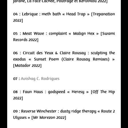
Jarane, La Face Cachée, Poutrage et Kerviniou 2022]
04 : Lebrique : meth bath « Head Trap » [Trepanation
2022]
05 : Meat Wave : complaint « Malign Hex » [Swami
Records 2022]
06 : Circuit des Yeux & Claire Rousay : sculpting the
exodus « Sunset Poem (Claire Rousay Remixes) »
[Matador 2022]
07 :
Avishag C. Rodrigues
08 : Faun Haus : godspeed « Heresy » [Off The Hip
2022]
09 : Reverse Winchester : dusty ridge therapy « Route 2
Ulysses » [Mr Morezon 2022]