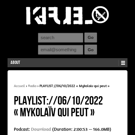
About
Accueil
›
Radio
›
PLAYLIST://06/10/2022 « Mykolaïv qui peut »
PLAYLIST://06/10/2022
« Mykolaïv qui peut »
Podcast:
Download
(Duration: 2:00:53 — 166.0MB)