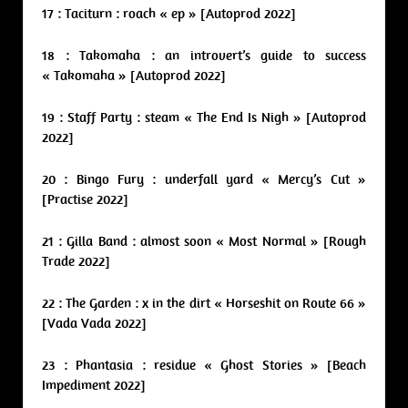
17 : Taciturn : roach « ep » [Autoprod 2022]
18 : Takomaha : an introvert’s guide to success
« Takomaha » [Autoprod 2022]
19 : Staff Party : steam « The End Is Nigh » [Autoprod
2022]
20 : Bingo Fury : underfall yard « Mercy’s Cut »
[Practise 2022]
21 : Gilla Band : almost soon « Most Normal » [Rough
Trade 2022]
22 : The Garden : x in the dirt « Horseshit on Route 66 »
[Vada Vada 2022]
23 : Phantasia : residue « Ghost Stories » [Beach
Impediment 2022]