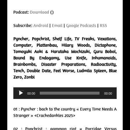
Podcast:
Download
()
Subscribe:
Android
|
Email
|
Google Podcasts
|
RSS
Pyncher, Popchrist, Shelf Life, TV Freaks, Vexations,
Computer, Plattenbau, Hilary Woods, Dictaphone,
Tomoyuki Aoki & Harutaka Mochizuki, Guru Bobol,
Bound By Endogamy, Use Knife, Inhumanoids,
Brainbombs, Disaster Preparations, Radioactivity,
Tench, Double Date, Feel Worse, Ludmila Spleen, Blue
Zero, Zonbi
Audio
00:00
00:00
Player
01 : Pyncher : back to the country « Every Time Needs A
Stranger » <Crackedankles 2025>
02 : Popchrist : gammon riot « Porridge Versus