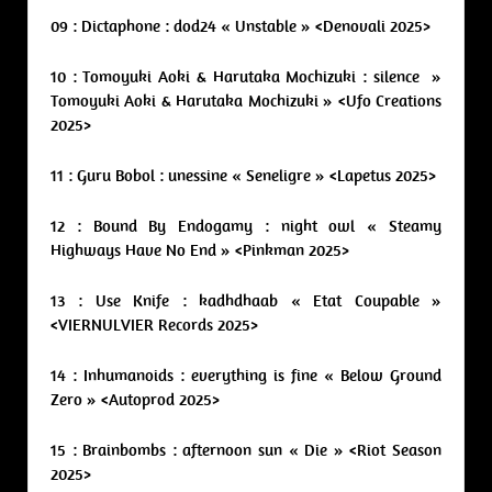
09 : Dictaphone : dod24 « Unstable » <Denovali 2025>
10 : Tomoyuki Aoki & Harutaka Mochizuki : silence »
Tomoyuki Aoki & Harutaka Mochizuki » <Ufo Creations
2025>
11 : Guru Bobol : unessine « Seneligre » <Lapetus 2025>
12 : Bound By Endogamy : night owl « Steamy
Highways Have No End » <Pinkman 2025>
13 : Use Knife : kadhdhaab « Etat Coupable »
<VIERNULVIER Records 2025>
14 : Inhumanoids : everything is fine « Below Ground
Zero » <Autoprod 2025>
15 : Brainbombs : afternoon sun « Die » <Riot Season
2025>