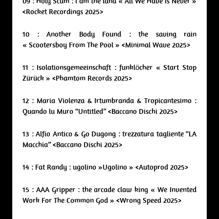
09 : Holy Scum : i am the land « All We Have Is Never »
<Rocket Recordings 2025>
10 : Another Body Found : the saving rain
« Scootersboy From The Pool » <Minimal Wave 2025>
11 : Isolationsgemeeinschaft : funklöcher « Start Stop
Zürück » <Phamtom Records 2025>
12 : Maria Violenza & Irtumbranda & Tropicantesimo :
Quando lu Muro “Untitled” <Baccano Dischi 2025>
13 : Alfio Antico & Go Dugong : trezzatura tagliente “LA
Macchia” <Baccano Dischi 2025>
14 : Fat Randy : ugolino »Ugolino » <Autoprod 2025>
15 : AAA Gripper : the arcade claw king « We Invented
Work For The Common God » <Wrong Speed 2025>