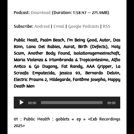
Podcast:
Download
(Duration: 1:58:47 — 271.9MB)
Subscribe:
Android
|
Email
|
Google Podcasts
|
RSS
Public Healt, Psalm Beach, I’m Being Good, Autor, Das
Kinn, Lana Del Rabies, Aurat, Birth (Defects), Holy
Scum, Another Body Found, Isolationsgemeeinschaft,
Maria Violenza & Irtumbranda & Tropicantesimo, Alfio
Antico & Go Dugong, Fat Randy, AAA Gripper, La
Scroafa Emputecida, Jessica 93, Bernardo Delvin,
Electric Prawns 2, Hildegarde, Fantôme Josepha, Happy
Death Men
Audio
00:00
00:00
Player
01 : Public Health : goblets « ep » <Exb Recordings
2025>