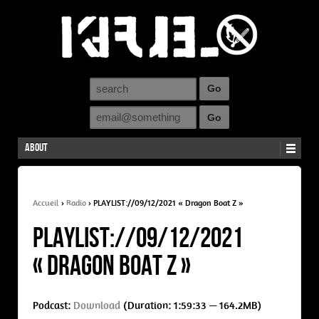
About
Accueil
›
Radio
›
PLAYLIST://09/12/2021 « Dragon Boat Z »
PLAYLIST://09/12/2021
« Dragon Boat Z »
Podcast:
Download
(Duration: 1:59:33 — 164.2MB)