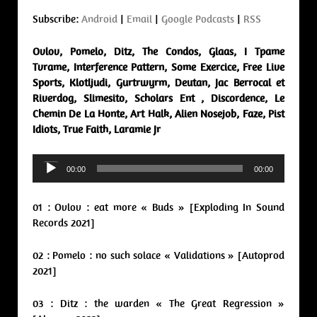
Subscribe:
Android
|
Email
|
Google Podcasts
|
RSS
Ovlov, Pomelo, Ditz, The Condos, Glaas, I Tpame
Tvrame, Interference Pattern, Some Exercice, Free Live
Sports, Klotljudi, Gurtrwyrm, Deutan, Jac Berrocal et
Riverdog, Slimesito, Scholars Ent , Discordence, Le
Chemin De La Honte, Art Halk, Alien Nosejob, Faze, Pist
Idiots, True Faith, Laramie Jr
Audio
00:00
00:00
Player
01 : Ovlov : eat more « Buds » [Exploding In Sound
Records 2021]
02 : Pomelo : no such solace « Validations » [Autoprod
2021]
03 : Ditz : the warden « The Great Regression »