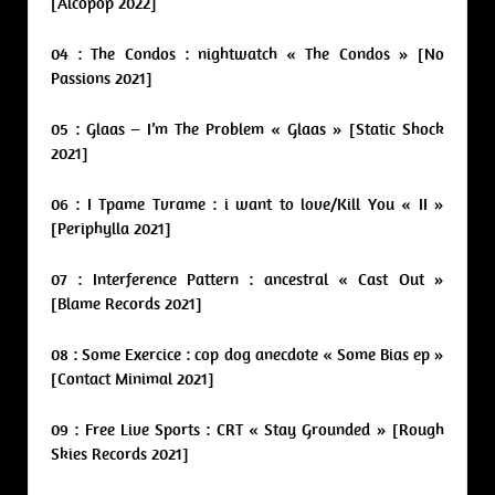
[Alcopop 2022]
04 : The Condos : nightwatch « The Condos » [No
Passions 2021]
05 : Glaas – I’m The Problem « Glaas » [Static Shock
2021]
06 : I Tpame Tvrame : i want to love/Kill You « II »
[Periphylla 2021]
07 : Interference Pattern : ancestral « Cast Out »
[Blame Records 2021]
08 : Some Exercice : cop dog anecdote « Some Bias ep »
[Contact Minimal 2021]
09 : Free Live Sports : CRT « Stay Grounded » [Rough
Skies Records 2021]