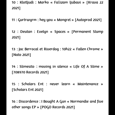
10 : Klotljudi : Marko « Fašizam ljubavi » [Krava 22
2021]
11 : Gurtrwyrm : hey you « Mongrel » [Autoprod 2021]
12 : Deutan : Evelyn « Spaces » [Permanent Slump
2021]
13 : Jac Berrocal et Riverdog : 10h22 « Fallen Chrome »
[Nato 2021]
14 : Slimesito : moving in silence « Life Of A Slime »
[708970 Records 2021]
15 : Scholars Ent : never learn « Maintenance »
[Scholars Ent 2021]
16 : Discordence : I Bought A Gun « Normandie and five
other songs EP » [POGO Records 2021]