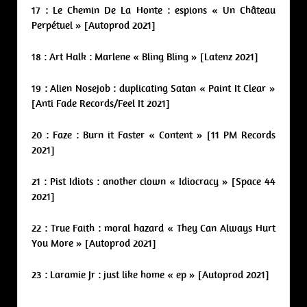
17 : Le Chemin De La Honte : espions « Un Château
Perpétuel » [Autoprod 2021]
18 : Art Halk : Marlene « Bling Bling » [Latenz 2021]
19 : Alien Nosejob : duplicating Satan « Paint It Clear »
[Anti Fade Records/Feel It 2021]
20 : Faze : Burn it Faster « Content » [11 PM Records
2021]
21 : Pist Idiots : another clown « Idiocracy » [Space 44
2021]
22 : True Faith : moral hazard « They Can Always Hurt
You More » [Autoprod 2021]
23 : Laramie Jr : just like home « ep » [Autoprod 2021]