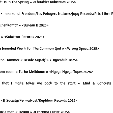
ft Us In The Spring » <Chunklet Industries 2025>
» <Impersonal Freedom/Les Potagers Natures/Japy Records/Prix-Libre 
Ruinenkampf » <Bureau B 2025>
r » <Sulatron-Records 2025>
We Invented Work For The Common God » <Wrong Speed 2025>
mand Hammer « Beside Myself » <Hyperdub 2025>
ntom room « Turbo Meltdown » <Nyege Nyege Tapes 2025>
that I make takes me back to the start « Mud & Concrete »
w » <If Society/Permafrost/Reptilian Records 2025>
ubicle man « Heavy » <Learning Curve 2025>