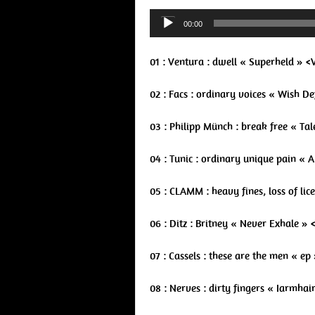
Audio
00:00
Player
01 : Ventura : dwell « Superheld » <
02 : Facs : ordinary voices « Wish D
03 : Philipp Münch : break free « T
04 : Tunic : ordinary unique pain «
05 : CLAMM : heavy fines, loss of li
06 : Ditz : Britney « Never Exhale »
07 : Cassels : these are the men « e
08 : Nerves : dirty fingers « Iarmha