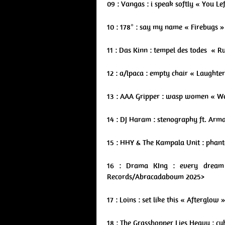
09 : Vangas : i speak softly « You Le
10 : 178° : say my name « Firebugs 
11 : Das Kinn : tempel des todes « 
12 : a/lpaca : empty chair « Laughte
13 : AAA Gripper : wasp women « 
14 : DJ Haram : stenography ft. Ar
15 : HHY & The Kampala Unit : pha
16 : Drama KIng : every dream 
Records/Abracadaboum 2025>
17 : Loins : set like this « Afterglo
18 : The Grasshopper Lies Heavy : c