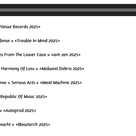
Vitesse Records 2025>
efense » <Trouble In Mind 2025>
ales From The Lower Cave » <ant-zen 2025>
 A Harmony Of Loss » <Midwest Debris 2025>
cense « Serious Acts » <Meat Machine 2025>
 <Republic Of Music 2025>
p » <Autoprod 2025>
ireacht » <Blowtorch 2025>