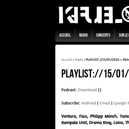
Accueil
Radio
Concerts
Sur Le
Accueil
›
Radio
›
PLAYLIST://15/01/2026 « Rét
PLAYLIST://15/01/
Podcast:
Download
()
Subscribe:
Android
|
Email
|
Google 
Ventura, Facs, Philipp Münch, Tun
Kampala Unit, Drama King, Loins, T