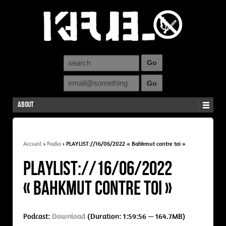
About
Accueil
›
Radio
›
PLAYLIST://16/06/2022 « Bahkmut contre toi »
PLAYLIST://16/06/2022
« Bahkmut contre toi »
Podcast:
Download
(Duration: 1:59:56 — 164.7MB)