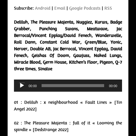
Subscribe:
Android
|
Email
|
Google Podcasts
|
RSS
Deliluh, The Pleasure Majenta, Nuggiez, Kurws, Badge
Grabber, Punching Swans, Meatwave, Jac
Berrocal/Vincent Epplay/David Fenech, Wanderwelle,
Roll Dann, Constant Cold War, Green/Blue, Yonic,
Nerver, Double AB, Jac Berrocal, Vincent Epplay, David
Fenech, Geishas Of Doom, Gawjuss, Naked Lungs,
Miracle Blood, Germ House, Kitchen’s Floor, Pigeon, Q-7
three times
,
Sinaïve
Audio
00:00
00:00
Player
01 : Deliluh : x neighbourhood « Fault Lines » [Tin
Angel 2022]
02 : The Pleasure Majenta : full of it « Looming the
spindle » [Dedstrange 2022]