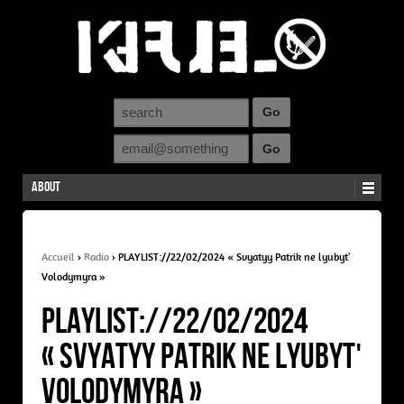
About
Accueil
›
Radio
›
PLAYLIST://22/02/2024 « Svyatyy Patrik ne lyubytʹ
Volodymyra »
PLAYLIST://22/02/2024
« Svyatyy Patrik ne lyubytʹ
Volodymyra »