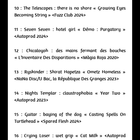
10 : The Telescopes : there is no shore « Growing Eyes
Becoming String » <Fuzz Club 2024>
11 : Seven Seven : hotel girl « Démo : Purgatory »
<Autoprod 2024>
12 : Chicaloyoh : des mains fermant des bouches
« L’Inventaire Des Disparitions » <Màgia Roja 2020>
13 : Ryskinder : Shirat Hapetza « Ometz Homeless »
<NaNa Disc/U Bac, la République Des Granges 2023>
14 : Nights Templar : claustrophobia « Year Two »
<Autoprod 2023>
15 : Guitar : baying of the dog « Casting Spells On
Turtlehead » <Spared Flesh 2024>
16 : Crying Loser : wet grip « Cat Milk » <Autoprod