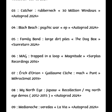
03 : Catcher : rubberneck « 30 Million Windows »
<Autoprod 2024>
04 : Black Beach : psychic war « ep » <Autoprod 2024>
05 : Family Band : large dirt piles « The Dog Box »
<Sunreturn 2024>
06 : MAG : trapped in a loop « Magnitude » <Surplus
Recordings 2016>
07 : Érick d’Orion + Guillaume Cliche : mach « Punt »
Mikroclimat 2019>
08 : My North Eye : jigsaw « Recollection / my north
eye demos ( 2012​-​2015 ) » <Autoprod 2024>
09 : Medianoche : veredas « La Via » <Autoprod 2024>