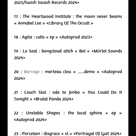
2023/Swish Swash Records 2024>
17 : The Heartwood Institute : the moon never beams
« Annabel Lee » <Library Of The Occult »
18 : Agita : cults « ep » <Autoprod 2023>
19 : Lo Seal : bongcloud attck « Bot » <Mörtel Sounds
2024>
20 :
Barrage
: marteau clou « .​.​.​.​.​demo » <Autoprod
2024>
21 : Couch Slut : ode to Jimbo « You Could Do It
Tonight » <Brutal Panda 2024>
22 : Unstable Shapes : the local sphinx « ep »
<Autoprod 2024>
23 : Porcelain : disgrace « st » <Portrayal Of Guit 2024>