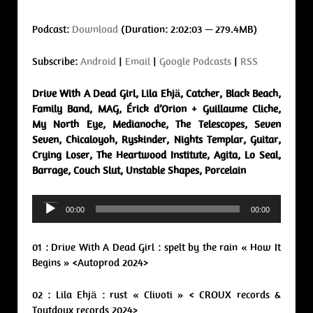
Podcast:
Download
(Duration: 2:02:03 — 279.4MB)
Subscribe:
Android
|
Email
|
Google Podcasts
|
RSS
Drive With A Dead Girl, Lila Ehjä, Catcher, Black Beach,
Family Band, MAG, Érick d’Orion + Guillaume Cliche,
My North Eye, Medianoche, The Telescopes, Seven
Seven, Chicaloyoh, Ryskinder, Nights Templar, Guitar,
Crying Loser, The Heartwood Institute, Agita, Lo Seal,
Barrage, Couch Slut, Unstable Shapes, Porcelain
Audio
00:00
00:00
Player
01 : Drive With A Dead Girl : spelt by the rain « How It
Begins » <Autoprod 2024>
02 : Lila Ehjä : rust « Clivoti » < CROUX records &
Toutdoux records 2024>