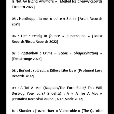
Is Not An Island Anymore » [Melted Ice Cream/Records
Etcetera 2022]
05 : Nordkapp : la mer a boire « Spin » [Araki Records
2021]
06 : Der : ready to founce « Supersound » [Beast
Records/Bisou Records 2022]
07 : Plattenbau : Crime – Scène « Shape/Shifting »
[Dedstrange 2022]
08 : Buñuel : roll call « Killers Like Us » [Profound Lore
Records 2022]
09 : A Toi A Moi (Naguals/The Euro Suite/ This Will
Destroy Your Ears/ Shoefiti) : A « A Toi A Moi »
[Brutalist Records/Cowboy A La Mode 2022]
10 : Stander : frozen river « Vulnerable » [The Garotte