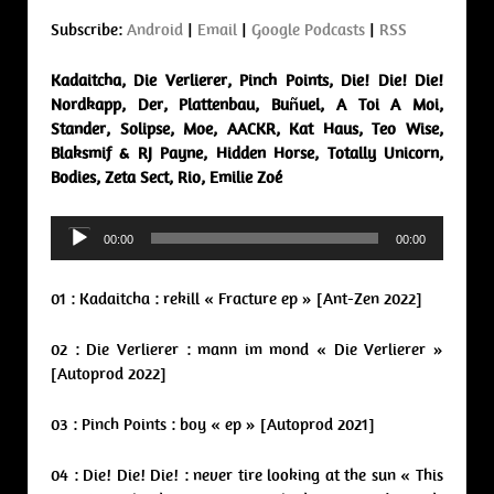
Subscribe:
Android
|
Email
|
Google Podcasts
|
RSS
Kadaitcha, Die Verlierer, Pinch Points, Die! Die! Die!
Nordkapp, Der, Plattenbau, Buñuel, A Toi A Moi,
Stander, Solipse, Moe, AACKR, Kat Haus, Teo Wise,
Blaksmif & RJ Payne, Hidden Horse, Totally Unicorn,
Bodies, Zeta Sect, Rio, Emilie Zoé
Audio
00:00
00:00
Player
01 : Kadaitcha : rekill « Fracture ep » [Ant-Zen 2022]
02 : Die Verlierer : mann im mond « Die Verlierer »
[Autoprod 2022]
03 : Pinch Points : boy « ep » [Autoprod 2021]
04 : Die! Die! Die! : never tire looking at the sun « This