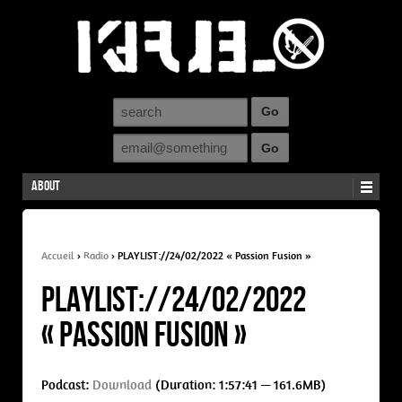
About
Accueil
›
Radio
›
PLAYLIST://24/02/2022 « Passion Fusion »
PLAYLIST://24/02/2022
« Passion Fusion »
Podcast:
Download
(Duration: 1:57:41 — 161.6MB)