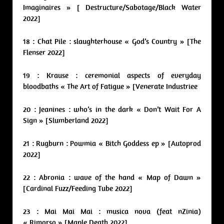
Imaginaires » [ Destructure/Sabotage/Black Water
2022]
18 : Chat Pile : slaughterhouse « God’s Country » [The
Flenser 2022]
19 : Krause : ceremonial aspects of everyday
bloodbaths « The Art of Fatigue » [Venerate Industriee
20 : Jeanines : who’s in the dark « Don’t Wait For A
Sign » [Slumberland 2022]
21 : Rugburn : Powmia « Bitch Goddess ep » [Autoprod
2022]
22 : Abronia : wave of the hand « Map of Dawn »
[Cardinal Fuzz/Feeding Tube 2022]
23 : Mai Mai Mai : musica nova (feat nZinia)
« Rimorso » [Maple Death 2022]