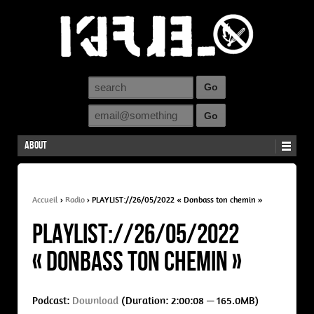
About
Accueil
›
Radio
›
PLAYLIST://26/05/2022 « Donbass ton chemin »
PLAYLIST://26/05/2022
« Donbass ton chemin »
Podcast:
Download
(Duration: 2:00:08 — 165.0MB)