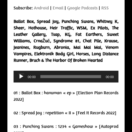
Subscribe:
Android
|
Email
|
Google Podcasts
|
RSS
Ballot Box, Spread Joy, Punching Swans, Whitney K,
Sheer, Hothouse, Heir Traffic, WSM, Ex Pilots, The
Leather Gallery, Tsap, KG, Fat Earthers, Sweet
Williams, CrnaŽuč, Syndrome 81, Chat Pile, Krause,
Jeanines, Rugburn, Abronia, Mai Mai Mai, Venom
Vampires, Elektronik Body Girl, Horses, Long Distance
Runner, Bruch & The Harbor Of Broken Hearted
Audio
00:00
00:00
Player
01 : Ballot Box : hanuman « ep » [Election Plan Records
2022]
02 : Spread Joy : repetition « II » [Feel It Records 2022]
03 : Punching Swans : 1234 « Gameshow » [Autoprod