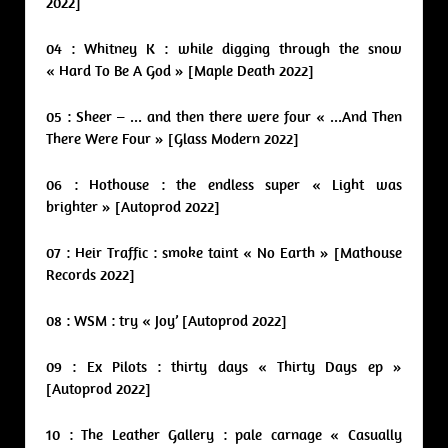
2022]
04 : Whitney K : while digging through the snow
« Hard To Be A God » [Maple Death 2022]
05 : Sheer – … and then there were four « …And Then
There Were Four » [Glass Modern 2022]
06 : Hothouse : the endless super « Light was
brighter » [Autoprod 2022]
07 : Heir Traffic : smoke taint « No Earth » [Mathouse
Records 2022]
08 : WSM : try « Joy’ [Autoprod 2022]
09 : Ex Pilots : thirty days « Thirty Days ep »
[Autoprod 2022]
10 : The Leather Gallery : pale carnage « Casually