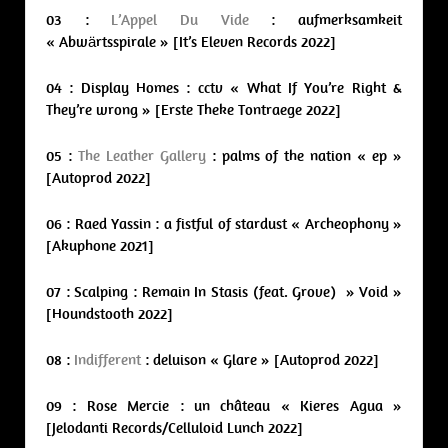
03 :
L’Appel Du Vide
: aufmerksamkeit
« Abwärtsspirale » [It’s Eleven Records 2022]
04 : Display Homes : cctv « What If You’re Right &
They’re wrong » [Erste Theke Tontraege 2022]
05 :
The Leather Gallery
: palms of the nation « ep »
[Autoprod 2022]
06 : Raed Yassin : a fistful of stardust « Archeophony »
[Akuphone 2021]
07 : Scalping : Remain In Stasis (feat. Grove) » Void »
[Houndstooth 2022]
08 :
Indifferent
: deluison « Glare » [Autoprod 2022]
09 : Rose Mercie : un château « Kieres Agua »
[Jelodanti Records/Celluloid Lunch 2022]