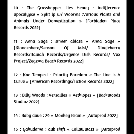
10 : The Grasshopper Lies Heavy : indifference
apocalypse « Split lp w/ Woorms :Various Plants and
Animals Under Domestication » [Forbidden Place
Records 2022]
11 : Anna Sage : sinner ablaze « Anna Sage »
[Klonosphere/Season Of Mist/ Dingleberry
Records/Itawak Records/Urgence Disk Records/ Vox
Project/Zegema Beach Records 2022]
12 : Kae Tempest : Priority Baredom « The Line Is A
Curve » [American Recordings/Fiction Records 2022]
13 : Billy Woods : Versailles « Aethiopes » [Backwoodz
Studioz 2022]
14 : Baby dave : 29 « Monkey Brain » [Autoprod 2022]
15 : Gakudama : dub skift « Collawwazz » [Autoprod