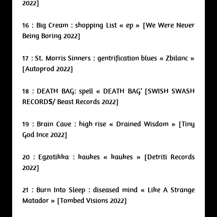
2022]
16 : Big Cream : shopping List « ep » [We Were Never
Being Boring 2022]
17 : St. Morris Sinners : gentrification blues « Zbilanc »
[Autoprod 2022]
18 : DEATH BAG: spell « DEATH BAG’ [SWISH SWASH
RECORD
S
/ Beast Records 2022]
19 : Brain Cave : high rise « Drained Wisdom » [Tiny
God Ince 2022]
20 : Egzotikka : kaukes « kaukes » [Detriti Records
2022]
21 : Burn Into Sleep : diseased mind « Like A Strange
Matador » [Tombed Visions 2022]