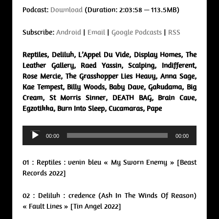
Podcast:
Download
(Duration: 2:03:58 — 113.5MB)
Subscribe:
Android
|
Email
|
Google Podcasts
|
RSS
Reptiles, Deliluh, L’Appel Du Vide, Display Homes, The
Leather Gallery, Raed Yassin, Scalping, Indifferent,
Rose Mercie, The Grasshopper Lies Heavy, Anna Sage,
Kae Tempest, Billy Woods, Baby Dave, Gakudama, Big
Cream, St Morris Sinner, DEATH BAG, Brain Cave,
Egzotikka, Burn Into Sleep, Cucamaras, Pape
Audio
00:00
00:00
Player
01 : Reptiles : venin bleu « My Sworn Enemy » [Beast
Records 2022]
02 : Deliluh : credence (Ash In The Winds Of Reason)
« Fault Lines » [Tin Angel 2022]