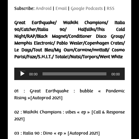
Subscribe:
Android
|
Email
|
Google Podcasts
|
RSS
Great Earthquake/ Waikiki Champions/ Italia
90/Catcher/Italia 90/ Halfsilks/This Cold
Night/RAP/Black Magnet/Conditioner Disco Group/
Memphis Electronic/ Pablo Wesler/Copenhagen Crates/
Le Days/Tout Bleu/My Own/Carmine/mnttaB/ Cosmo
Parisi/Faze/S.H.I.T./ Totale!/Natsi/Torpors/Went White
Audio
00:00
00:00
Player
01 : Great Earthquake : bubble « Pandemic
Rising »[Autoprod 2021]
02 : Waikiki Champions : vibes « ep » [Call & Response
2021]
03 : Italia 90 : Dino « ep » [Autoprod 2021]