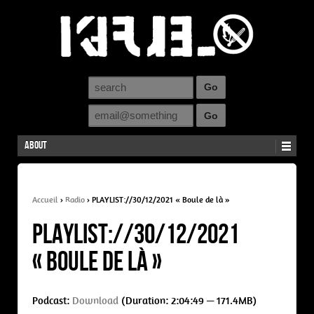
About
Accueil
›
Radio
›
PLAYLIST://30/12/2021 « Boule de là »
PLAYLIST://30/12/2021
« Boule de là »
Podcast:
Download
(Duration: 2:04:49 — 171.4MB)