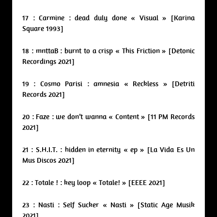
17 : Carmine : dead duly done « Visual » [Karina
Square 1993]
18 : mnttaB : burnt to a crisp « This Friction » [Detonic
Recordings 2021]
19 : Cosmo Parisi : amnesia « Reckless » [Detriti
Records 2021]
20 : Faze : we don’t wanna « Content » [11 PM Records
2021]
21 : S.H.I.T. : hidden in eternity « ep » [La Vida Es Un
Mus Discos 2021]
22 : Totale ! : key loop « Totale! » [EEEE 2021]
23 : Nasti : Self Sucker « Nasti » [Static Age Musik
2021]