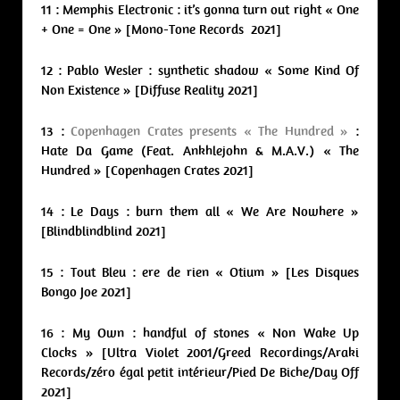
11 : Memphis Electronic : it’s gonna turn out right « One
+ One = One » [Mono-Tone Records 2021]
12 : Pablo Wesler : synthetic shadow « Some Kind Of
Non Existence » [Diffuse Reality 2021]
13 :
Copenhagen Crates presents « The Hundred »
:
Hate Da Game (Feat. Ankhlejohn & M.A.V.) « The
Hundred » [Copenhagen Crates 2021]
14 : Le Days : burn them all « We Are Nowhere »
[Blindblindblind 2021]
15 : Tout Bleu : ere de rien « Otium » [Les Disques
Bongo Joe 2021]
16 : My Own : handful of stones « Non Wake Up
Clocks » [Ultra Violet 2001/Greed Recordings/Araki
Records/zéro égal petit intérieur/Pied De Biche/Day Off
2021]