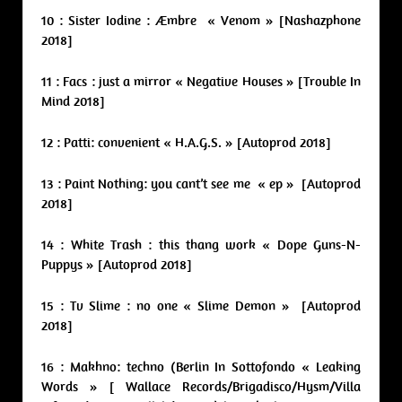
10 : Sister Iodine : Æmbre « Venom » [Nashazphone
2018]
11 : Facs : just a mirror « Negative Houses » [Trouble In
Mind 2018]
12 : Patti: convenient « H.A.G.S. » [Autoprod 2018]
13 : Paint Nothing: you cant’t see me « ep » [Autoprod
2018]
14 : White Trash : this thang work « Dope Guns-N-
Puppys » [Autoprod 2018]
15 : Tv Slime : no one « Slime Demon » [Autoprod
2018]
16 : Makhno: techno (Berlin In Sottofondo « Leaking
Words » [ Wallace Records/Brigadisco/Hysm/Villa