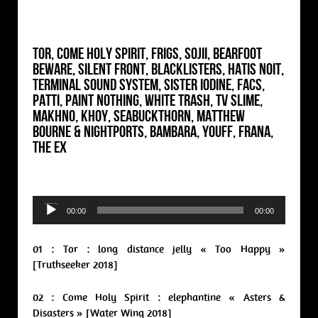
Tor, Come Holy Spirit, Frigs, Sojii, Bearfoot
Beware, Silent Front, Blacklisters, Hatis Noit,
Terminal Sound System, Sister Iodine, Facs,
Patti, Paint Nothing, White Trash, TV Slime,
Makhno, Khoy, Seabuckthorn, Matthew
Bourne & Nightports, Bambara, Youff, Frana,
The Ex
Audio
00:00
00:00
Player
01 : Tor : long distance jelly « Too Happy »
[Truthseeker 2018]
02 : Come Holy Spirit : elephantine « Asters &
Disasters » [Water Wing 2018]