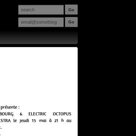
présente :
SBOURG & ELECTRIC OCTOPUS
STRA le jeudi 15 mai à 21 h au
.
.