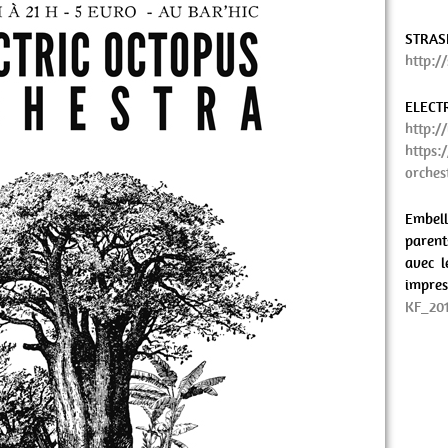
STRA
http:/
ELECT
http:/
https:
orches
Embel
parent
avec l
im
KF_20