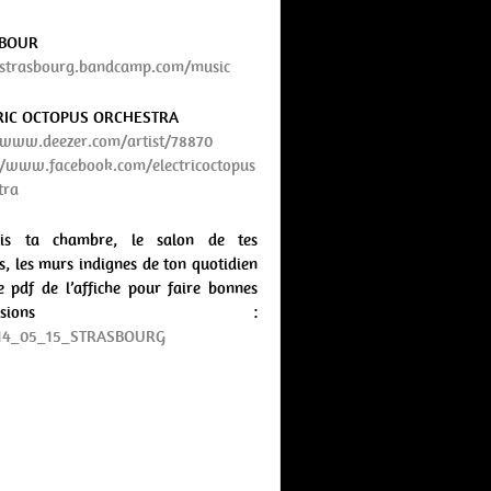
SBOUR
/strasbourg.bandcamp.com/music
RIC OCTOPUS ORCHESTRA
/www.deezer.com/artist/78870
//www.facebook.com/electricoctopus
tra
lis ta chambre, le salon de tes
s, les murs indignes de ton quotidien
e pdf de l’affiche pour faire bonnes
pressions :
14_05_15_STRASBOURG