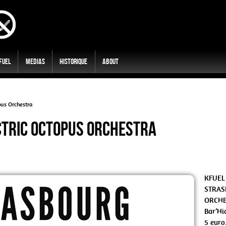
 Fuel
Medias
Historique
About
pus Orchestra
ctric Octopus Orchestra
KFUEL 
STRA
ORCHE
Bar’Hic
5 euro