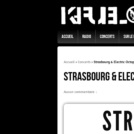
Accueil
Radio
Concerts
Sur Le
Accueil
›
Concerts
›
Strasbourg & Electric Octo
Strasbourg & Ele
Aucun commentaire ↓