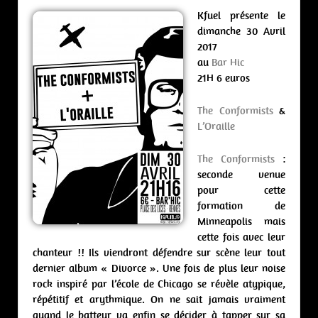
Kfuel présente le
dimanche 30 Avril
2017
au
Bar Hic
21H 6 euros
The Conformists
&
L’Oraille
The Conformists
:
seconde venue
pour cette
formation de
Minneapolis mais
cette fois avec leur
chanteur !! Ils viendront défendre sur scène leur tout
dernier album « Divorce ». Une fois de plus leur noise
rock inspiré par l’école de Chicago se révèle atypique,
répétitif et arythmique. On ne sait jamais vraiment
quand le batteur va enfin se décider à tapper sur sa