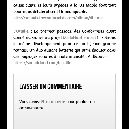
caisse claire et leurs arpèges à la Us Maple font tout
pour nous délatéraliser !! Immanquable…
http://
sounds.theconformists.com/
album/divorce
L’Oraille
: Le premier passage des Conformists avait
donné naissance au projet
MellaNoisEscape
!! Espérons
le même développement pour ce tout jeune groupe
rennais. Un duo guitare batterie qui aime évoluer dans
des paysages sonores à haute intensité.. A découvrir
https://soundcloud.com/
loraille
Laisser un commentaire
Vous devez
être connecté
pour publier un
commentaire.