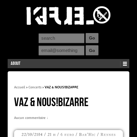
About
Accueil
›
Concerts
›
VAZ & NOUS!BIZARRE
VAZ & NOUS!BIZARRE
Aucun commentaire ↓