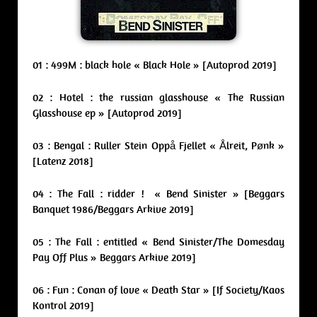
01 : 499M : black hole « Black Hole » [Autoprod 2019]
02 : Hotel : the russian glasshouse « The Russian
Glasshouse ep » [Autoprod 2019]
03 : Bengal : Ruller Stein Oppå Fjellet « Ålreit, Pønk »
[Latenz 2018]
04 : The Fall : ridder ! « Bend Sinister » [Beggars
Banquet 1986/Beggars Arkive 2019]
05 : The Fall : entitled « Bend Sinister/The Domesday
Pay Off Plus » Beggars Arkive 2019]
06 : Fun : Conan of love « Death Star » [If Society/Kaos
Kontrol 2019]