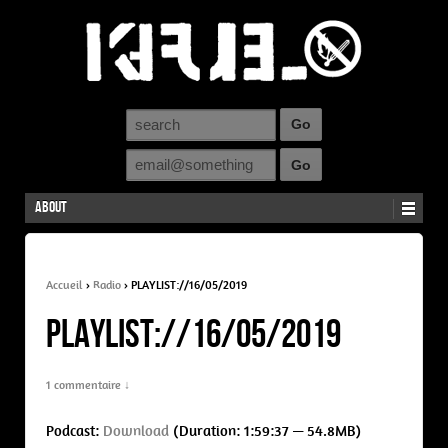
About
Accueil
›
Radio
›
PLAYLIST://16/05/2019
PLAYLIST://16/05/2019
1 commentaire ↓
Podcast:
Download
(Duration: 1:59:37 — 54.8MB)