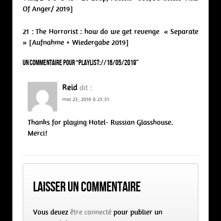
Of Anger/ 2019]
21 : The Horrorist : how do we get revenge « Separate
» [Aufnahme + Wiedergabe 2019]
Un commentaire pour “
PLAYLIST://16/05/2019
”
Reid
dit :
mai 23, 2019 à 23:31
Thanks for playing Hotel- Russian Glasshouse.
Merci!
Laisser un commentaire
Vous devez
être connecté
pour publier un