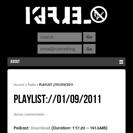
About
Accueil
›
Radio
›
PLAYLIST://01/09/2011
PLAYLIST://01/09/2011
Aucun commentaire ↓
Podcast:
Download
(Duration: 1:17:20 — 141.6MB)