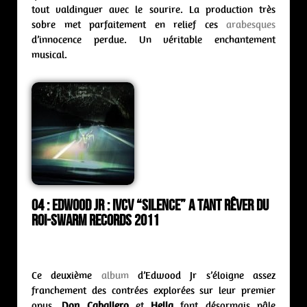
tout valdinguer avec le sourire. La production très
sobre met parfaitement en relief ces
arabesques
d’innocence perdue. Un véritable enchantement
musical.
04 :
Edwood Jr : IVCV “Silence” A Tant Rêver du
Roi-Swarm Records 2011
Ce deuxième
album
d’Edwood Jr s’éloigne assez
franchement des contrées explorées sur leur premier
opus.
Don Caballero
et
Hella
font désormais pâle