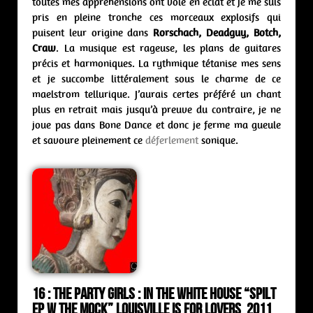
toutes mes appréhensions ont volé en éclat et je me suis
pris en pleine tronche ces morceaux explosifs qui
puisent leur origine dans
Rorschach, Deadguy, Botch,
Craw
. La musique est rageuse, les plans de guitares
précis et harmoniques. La rythmique tétanise mes sens
et je succombe littéralement sous le charme de ce
maelstrom tellurique. J’aurais certes préféré un chant
plus en retrait mais jusqu’à preuve du contraire, je ne
joue pas dans Bone Dance et donc je ferme ma gueule
et savoure pleinement ce
déferlement
sonique.
16 :
The Party Girls : in the white house “spilt
ep w The Mock” Louisville is for lovers 2011