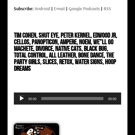
Subscribe:
Android
|
Email
|
Google Podcasts
|
RSS
Tim Cohen, Shut Eye, Peter Kernel, Edwood Jr,
Cellos, Panopticon, Ampere, Noem,
We”ll Go
Machete, Divorce, Native Cats, Black Bug,
Total Control, All Leather, Bone Dance, The
Party Girls, Slices, Retox, Water Signs, Hoop
Dreams
Audio
00:00
00:00
Player