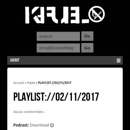
About
Accueil
›
Radio
›
PLAYLIST://02/11/2017
PLAYLIST://02/11/2017
Aucun commentaire ↓
Podcast:
Download
()