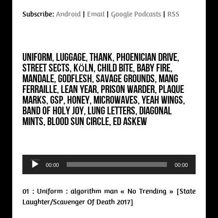
Subscribe:
Android
|
Email
|
Google Podcasts
|
RSS
Uniform, Luggage, Thank, Phoenician Drive,
Street Sects, Köln, Child Bite, Baby Fire,
Mandale, Godflesh, Savage Grounds, Mang
Ferraille, Lean Year, Prison Warder, Plaque
Marks, gSp, Honey, Microwaves, Yeah Wings,
Band Of Holy Joy, Lung Letters, Diagonal
Mints, Blood Sun Circle, Ed Askew
Audio
00:00
00:00
Player
01 : Uniform : algorithm man « No Trending » [State
Laughter/Scavenger Of Death 2017]