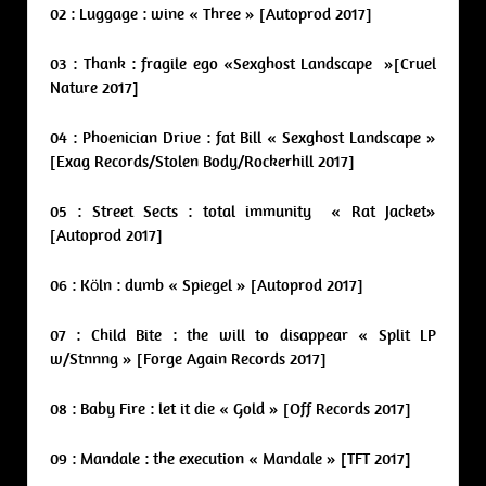
02 : Luggage : wine « Three » [Autoprod 2017]
03 : Thank : fragile ego «Sexghost Landscape »[Cruel
Nature 2017]
04 : Phoenician Drive : fat Bill « Sexghost Landscape »
[Exag Records/Stolen Body/Rockerhill 2017]
05 : Street Sects : total immunity « Rat Jacket»
[Autoprod 2017]
06 : Köln : dumb « Spiegel » [Autoprod 2017]
07 : Child Bite : the will to disappear « Split LP
w/Stnnng » [Forge Again Records 2017]
08 : Baby Fire : let it die « Gold » [Off Records 2017]
09 : Mandale : the execution « Mandale » [TFT 2017]