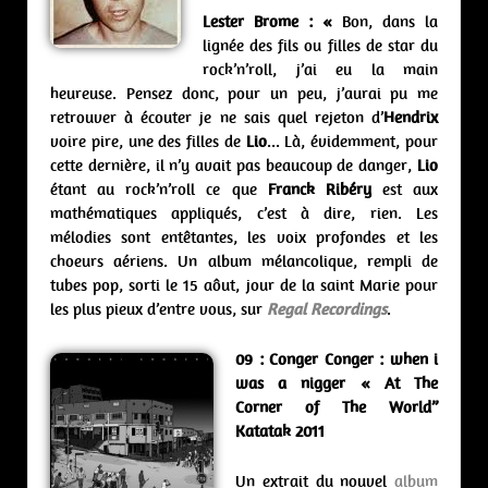
Lester Brome :
«
Bon, dans la
lignée des fils ou filles de star du
rock’n’roll, j’ai eu la main
heureuse. Pensez donc, pour un peu, j’aurai pu me
retrouver à écouter je ne sais quel rejeton d’
Hendrix
voire pire, une des filles de
Lio
… Là, évidemment, pour
cette dernière, il n’y avait pas beaucoup de danger,
Lio
étant au rock’n’roll ce que
Franck Ribéry
est aux
mathématiques appliqués, c’est à dire, rien. Les
mélodies sont entêtantes, les voix profondes et les
choeurs aériens. Un album mélancolique, rempli de
tubes pop, sorti le 15 aôut, jour de la saint Marie pour
les plus pieux d’entre vous, sur
Regal Recordings
.
09 : Conger Conger : when i
was a nigger « At The
Corner of The World”
Katatak 2011
Un extrait du nouvel
album