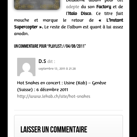
adepte
du son
Factory
et de
l’
Italo Disco
. Ce titre fait
mouche et marque le retour de
« L’Instant
Supercopter ».
Le reste de l’album est quant à lui assez
anodin.
Un commentaire pour “
PLAYLIST://04/08/2011
”
D.S
dit :
septembre 13, 2011 à 21:28
Hot Snakes en concert : Usine (Kab) – Genève
(Suisse) : 6 décembre 2011
http://www.lekab.ch/site/hot-snakes
Laisser un commentaire