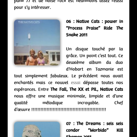
punk 77 et de noise rock est néanmoins assez réussi
pour s’y intéresser.
06 : Native Cats : power in
“Process Praise” Ride The
Snake 2011
Un disque touché par la
grâce. Un point c’est tout. Ce
deuxième album du duo
d’Hobart en Tazmanie est
tout simplement fabuleux. Le précédent nous avait
enchantés mais ce nouvel
essai
dépasse toutes nos
espérances. Entre
The Fall, The XX et PIL, Native Cats
nous offre une musique minimale, limpide et d’une
qualité mélodique incroyable. Chef
d’œuvre !!!!!!!!!!!!!!!!!!!!!!!!!!!!!!!!!!!!!!!!!!!!!!!!!
07 : The Dreams : seis seis
condor “Morbido” Kill
Shaman 2011