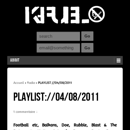
About
Accueil
›
Radio
›
PLAYLIST://04/08/2011
PLAYLIST://04/08/2011
1 commentaire ↓
Football etc, Balkans, Doe, Rubble, Blast & The