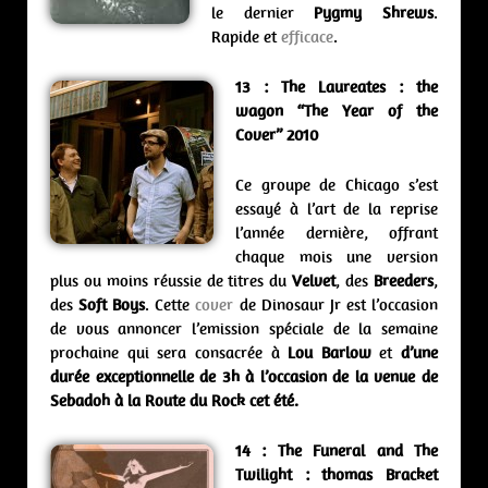
le dernier
Pygmy Shrews
.
Rapide et
efficace
.
13 : The Laureates : the
wagon “The Year of the
Cover”
2010
Ce groupe de Chicago s’est
essayé à l’art de la reprise
l’année dernière, offrant
chaque mois une version
plus ou moins réussie de titres du
Velvet
, des
Breeders
,
des
Soft Boys
. Cette
cover
de Dinosaur Jr est l’occasion
de vous annoncer l’emission spéciale de la semaine
prochaine qui sera consacrée à
Lou Barlow
et
d’une
durée exceptionnelle de 3h à l’occasion de la venue de
Sebadoh à la Route du Rock cet été.
14 : The Funeral and The
Twilight : thomas Bracket