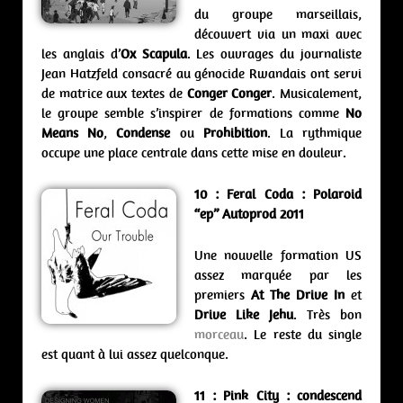
du groupe marseillais,
découvert via un maxi avec
les anglais d’
Ox Scapula
. Les ouvrages du journaliste
Jean Hatzfeld consacré au génocide Rwandais ont servi
de matrice aux textes de
Conger Conger
. Musicalement,
le groupe semble s’inspirer de formations comme
No
Means No
,
Condense
ou
Prohibition
. La rythmique
occupe une place centrale dans cette mise en douleur.
10 :
Feral Coda : Polaroid
“ep” Autoprod 2011
Une nouvelle formation US
assez marquée par les
premiers
At The Drive In
et
Drive Like Jehu
. Très bon
morceau
. Le reste du single
est quant à lui assez quelconque.
11 : Pink City : condescend