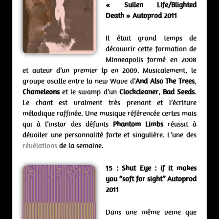
« Sullen Life/Blighted
Death » Autoprod 2011
Il était grand temps de
découvrir cette formation de
Minneapolis formé en 2008
et auteur d’un premier lp en 2009. Musicalement, le
groupe oscille entre la new Wave d’
And Also The Trees
,
Chameleons
et le swamp d’un
Clockcleaner
,
Bad Seeds
.
Le chant est vraiment très prenant et l’écriture
mélodique raffinée. Une musique référencée certes mais
qui à l’instar des défunts
Phantom Limbs
réussit à
dévoiler une personnalité forte et singulière. L’une des
révélations
de la semaine.
15 : Shut Eye : if it makes
you “soft for sight” Autoprod
2011
Dans une même veine que