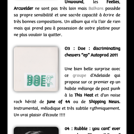
Unwound
, les
Feelies
,
Arcwelder
ne sont pas très loin mais
Balkans
possède
sa propre sensibilité et une sacrée capacité à écrire de
très bonnes compositions. Un album qui n’a l’air de rien
mais qui prend peu à possession de votre platine pour
ne plus vouloir la quitter.
O3 : Doe : discriminating
chewers “ep” Autoprod 2011
Une bien belle surprise avec
ce
groupe
d’Adelaide qui
propose sur ce premier ep un
habile mélange de post punk
à la
This Heat
et d’un noise
rock hérité de
June of 44
ou de
Shipping News.
Instrumental, mélodique et très subtile rythmiquement.
Un vrai plaisir d’écoute !!!!
04 :
Rubble : you cant’ ever