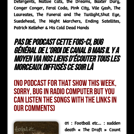
Detergents, Native Cats, the Dreams, Baxter Dury,
Conger Conger, Feral Coda, Pink City, Vile Gash, The
Laureates, The Funeral and The Twilight,Shut Eye,
Suedehead, The Night Marchers, Ending Satellites,
Patrick Kelleher & His Cold Dead Hands
Pas de podcast cette fois-ci, bug
général de l’ordi de Canal B mais il y a
moyen via nos liens d’écouter tous les
morceaux diffusés ce soir là
(No Podcast for that show this week,
sorry, bug in radio computer but you
can listen the songs with the links in
our comments)
01 : Football etc… : sudden
death « The Draft » Count