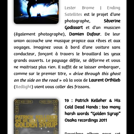
Lester Brome
:
Ending
Satellites
est le projet d’une
photographe,
Sèverine
Godissart
et d’un musicien
(également photographe),
Damien Dufour
. De leur
union accouche une musique propice aux rêves et aux
voyages. Imaginez vous à bord d’une voiture sans
conducteur, fonçant à travers le brouillard les yeux
grands ouverts. Le paysage défile, se déforme et vous
ne maitrisez plus rien. Il suffit de se laisser embarquer,
comme sur le premier titre, «
drive through this ghost
on the side on the road
» où la voix de
Laurent Orthlieb
(
Redlight
) vient vous coller des frissons.
19 : Patrick Kelleher & His
Cold Dead Hands : too many
harsh words “Golden Syrup”
Osaka recordings 2011
Deuxième album pour cet