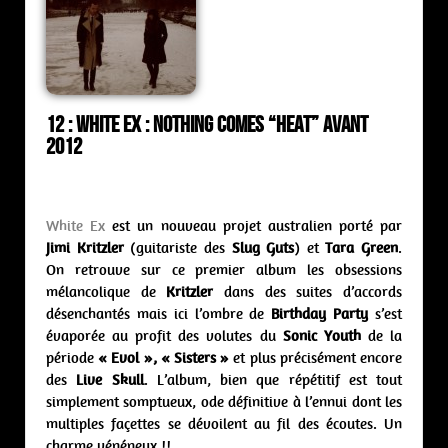
12 : White Ex : nothing comes “Heat” Avant
2012
White Ex
est un nouveau projet australien porté par
Jimi Kritzler
(guitariste des
Slug Guts
) et
Tara Green
.
On retrouve sur ce premier album les obsessions
mélancolique de
Kritzler
dans des suites d’accords
désenchantés mais ici l’ombre de
Birthday Party
s’est
évaporée au profit des volutes du
Sonic Youth
de la
période
« Evol », « Sisters »
et plus précisément encore
des
Live Skull
. L’album, bien que répétitif est tout
simplement somptueux, ode définitive à l’ennui dont les
multiples façettes se dévoilent au fil des écoutes. Un
charme vénéneux !!