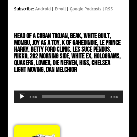
Subscribe:
Android
|
Email
|
Google Podcasts
|
RSS
Head of A Cuban Trojan, Beak, White Guilt,
Mombu, Joy As A Toy, K Of Gahedindie, Le Prince
Harry, Betty Ford Clinic, Les Suce Pendus,
Nikko, 202 Morning Side, White Ex, Holograms,
Quakers, Lower, Die Nerven, Hiss, Chelsea
Light Moving, Dan Melchior
Audio
00:00
00:00
Player