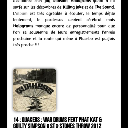
d’équilibre chez
Joy Division
,
Holograms
quant à lui
surfe sur les décombres de
Killing Joke
et de
The Sound
.
L’
album
est très agréable à écouter, le temps défile
lentement, le pardessus devient cérébral mais
Holograms
manque encore de personnalité pour que
l’on se souvienne de leurs enregistrements l’année
prochaine et la route qui mène à Placebo est parfois
très proche !!!
14 : Quakers : war drums feat Phat Kat &
Guilty Simpson « st » Stones Throw 2012