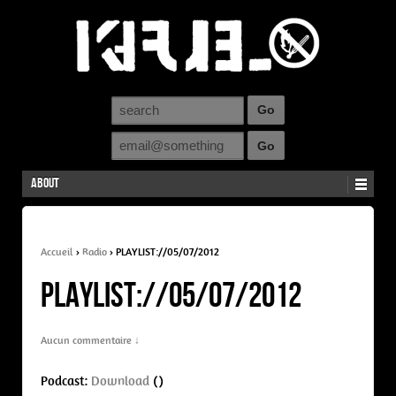
About
Accueil
›
Radio
›
PLAYLIST://05/07/2012
PLAYLIST://05/07/2012
Aucun commentaire ↓
Podcast:
Download
()