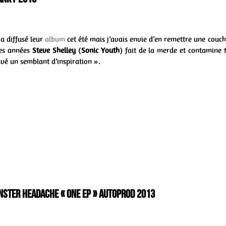
 a diffusé leur
album
cet été mais j’avais envie d’en remettre une cou
es années
Steve Shelley
(
Sonic Youth
) fait de la merde et contamine t
uvé un semblant d’inspiration ».
nster headache « One ep » Autoprod 2013