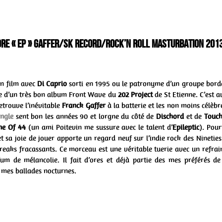
vore « ep » Gaffer/SK Record/Rock’n Roll Masturbation 201
’un film avec
Di Caprio
sorti en 1995 ou le patronyme d’un groupe borde
tre d’un très bon album Front Wave du
202 Project
de St Etienne. C’est 
etrouve l’inévitable
Franck Gaffer
à la batterie et les non moins célèb
ingle
sent bon les années 90 et lorgne du côté de
Dischord
et de
Touc
ne Of 44
(un ami Poitevin me sussure avec le talent d’
Epileptic
). Pour
 sa joie de jouer apporte un regard neuf sur l’indie rock des Nineties.
eaks fracassants. Ce morceau est une véritable tuerie avec un refrai
 de mélancolie. Il fait d’ores et déjà partie des mes préférés de 
mes ballades nocturnes.