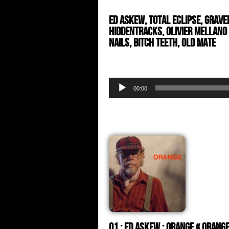
Ed Askew, Total Eclipse, Grave
Hiddentracks, Olivier Mellano &
Nails, Bitch Teeth, Old Mate
Audio
00:00
Player
01 : Ed Askew : orange « Orange