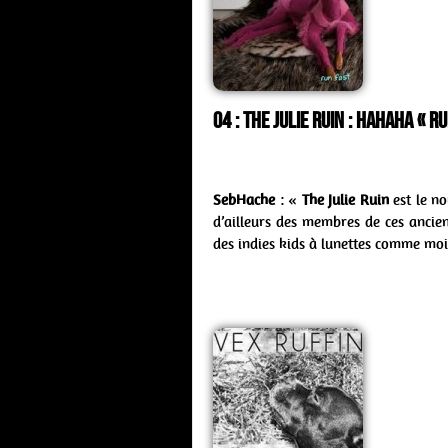
04 : The Julie Ruin : hahaha « 
SebHache
: «
The Julie Ruin
est le n
d’ailleurs des membres de ces anci
des indies kids à lunettes comme moi