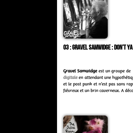
03 : Gravel Samwidge : don’t y
Gravel Samwidge
est un groupe de 
digitale
en attendant une hypothétiq
et le post punk et n’est pas sans ra
fiévreux et un brin caverneux. A déco