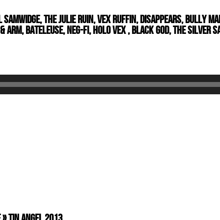
l Samwidge, The Julie Ruin, Vex Ruffin, Disappears, Bully M
 Arm, Bateleuse, Neg-Fi, Holo Vex , Black God, The Silver Sa
 » Tin Angel 2013