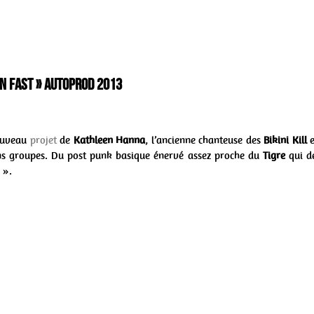
Run Fast » Autoprod 2013
ouveau
projet
de
Kathleen Hanna
, l’ancienne chanteuse des
Bikini Kill
e
ens groupes. Du post punk basique énervé assez proche du
Tigre
qui de
 ».