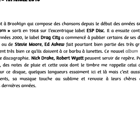
nt à Brooklyn qui compose des chansons depuis le début des années 60
orn »
sorti en 1968 sur l’excentrique label
ESP Disc
. Il a ensuite con
nnées 2000, le label
Drag City
a commencé à publier certains de ses di
n
ou de
Stevie Moore
,
Ed Askew
fait pourtant bien partie des très g
nt très bien ce qu’ils doivent à ce barbu à lunettes. Ce nouvel
album
e discographie.
Nick Drake, Robert Wyatt
peuvent servir de repère. Po
 des notes de pluie et cette voix dont le timbre me rappelle celui
ur ce disque, quelques langueurs essaiment ici et là mais c’est auss
ents, sa musique touche au sublime et renvoie à leurs chères é
 dernières années.