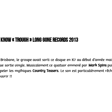
a know « Trough » Long Gone Records 2013
Brisbane, le groupe avait sorti ce disque en K7 au début d’année mai
ue sortie vinyle. Musicalement ce quatuor emmené par
Mark Spins
pui
ppeler les mythiques
Country Teasers
. Le son est particulièrement rêch
uvrir !!