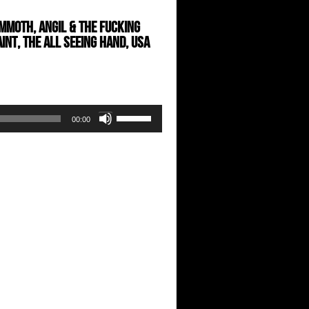
ammoth, Angil & The Fucking
int, The All Seeing Hand, USA
Use
00:00
Up/Down
Arrow
keys
to
increase
or
decrease
volume.