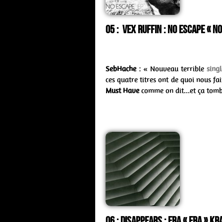
05 : Vex Ruffin : no escape « 
SebHache
: « Nouveau terrible
singl
ces quatre titres ont de quoi nous fa
Must Have
comme on dit…et ça tombe
06 : Disappears : Era « Era » K