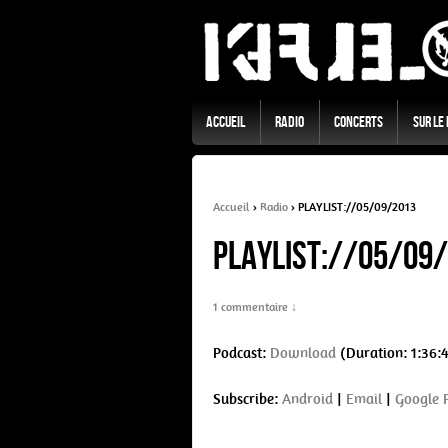
Accueil
Radio
Concerts
Sur Le
Accueil
›
Radio
›
PLAYLIST://05/09/2013
PLAYLIST://05/09
1 commentaire ↓
Podcast:
Download
(Duration: 1:36:
Subscribe:
Android
|
Email
|
Google 