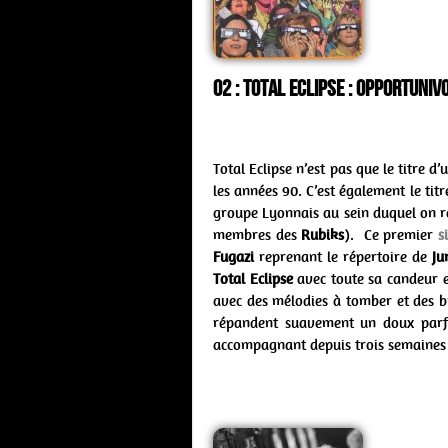
02 : Total Eclipse : opportuni
Total Eclipse n’est pas que le titre d
les années 90. C’est également le ti
groupe Lyonnais au sein duquel on r
membres des
Rubiks
). Ce premier
s
Fugazi
reprenant le répertoire de
Ju
Total Eclipse
avec toute sa candeur et
avec des mélodies à tomber et des br
répandent suavement un doux parfum
accompagnant depuis trois semaines 