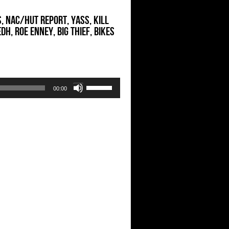
s, Nac/hut Report, Yass, Kill
DH, Roe Enney, Big Thief, Bikes
Use
00:00
Up/Down
Arrow
keys
to
increase
or
decrease
volume.