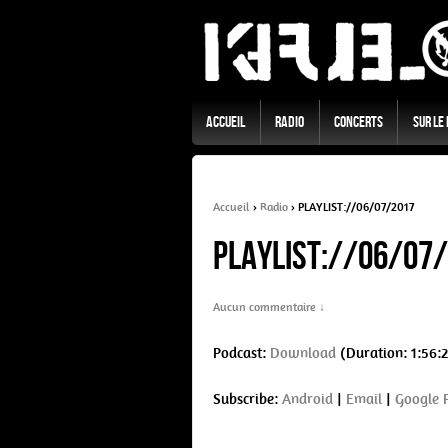
Accueil
Radio
Concerts
Sur Le
Accueil
›
Radio
›
PLAYLIST://06/07/2017
PLAYLIST://06/07
Aucun commentaire ↓
Podcast:
Download
(Duration: 1:56:
Subscribe:
Android
|
Email
|
Google 