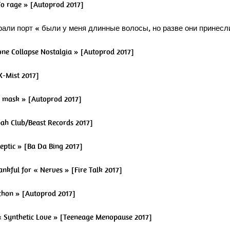
 To rage » [Autoprod 2017]
рали порт
« были у меня длинные волосы, но разве они принесли
one Collapse Nostalgia » [Autoprod 2017]
X-Mist 2017]
as mask » [Autoprod 2017]
bah Club/Beast Records 2017]
iseptic » [Ba Da Bing 2017]
ankful for « Nerves » [Fire Talk 2017]
ochon » [Autoprod 2017]
e « Synthetic Love » [Teeneage Menopause 2017]