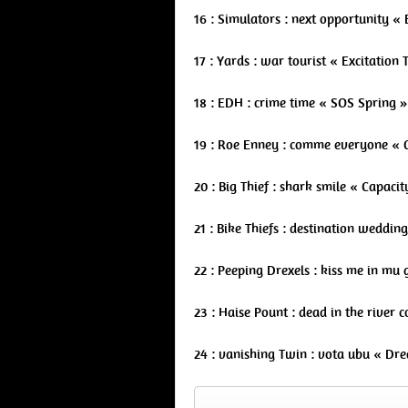
16 : Simulators : next opportunity «
17 : Yards : war tourist « Excitation
18 : EDH : crime time « SOS Spring »
19 : Roe Enney : comme everyone « G
20 : Big Thief : shark smile « Capaci
21 : Bike Thiefs : destination weddin
22 : Peeping Drexels : kiss me in mu
23 : Haise Pount : dead in the river
24 : vanishing Twin : vota ubu « D