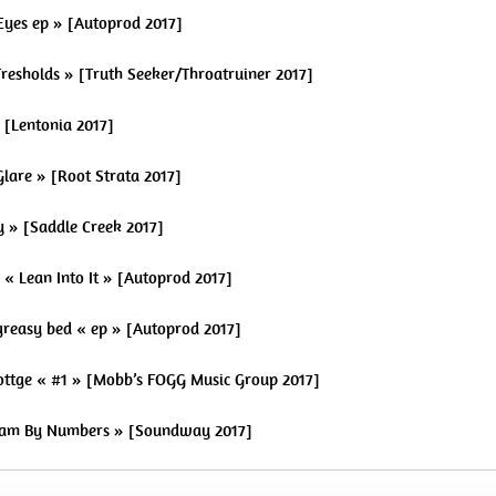
 Eyes ep » [Autoprod 2017]
 Tresholds » [Truth Seeker/Throatruiner 2017]
 [Lentonia 2017]
lare » [Root Strata 2017]
ty » [Saddle Creek 2017]
g « Lean Into It » [Autoprod 2017]
 greasy bed « ep » [Autoprod 2017]
 cottge « #1 » [Mobb’s FOGG Music Group 2017]
ream By Numbers » [Soundway 2017]