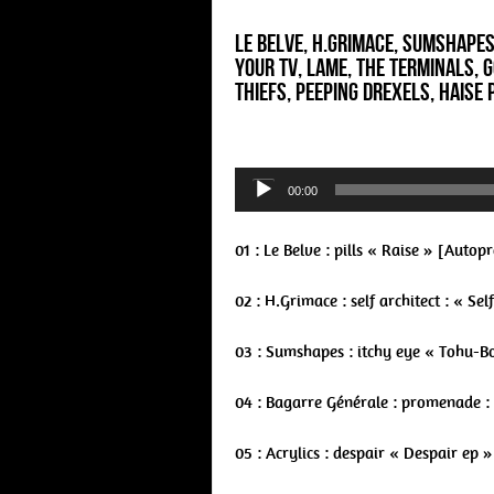
Le Belve, H.Grimace, Sumshapes
Your TV, Lame, The Terminals, G
Thiefs, Peeping Drexels, Haise
Audio
00:00
Player
01 : Le Belve : pills « Raise » [Autop
02 : H.Grimace : self architect : « S
03 : Sumshapes : itchy eye « Tohu-Bo
04 : Bagarre Générale : promenade :
05 : Acrylics : despair « Despair ep 