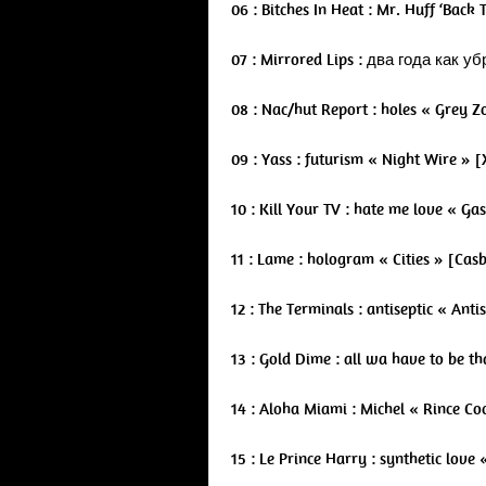
06 : Bitches In Heat : Mr. Huff ‘Back
07 : Mirrored Lips :
два года как уб
08 : Nac/hut Report : holes « Grey Z
09 : Yass : futurism « Night Wire » [
10 : Kill Your TV : hate me love « G
11 : Lame : hologram « Cities » [Cas
12 : The Terminals : antiseptic « Ant
13 : Gold Dime : all wa have to be th
14 : Aloha Miami : Michel « Rince C
15 : Le Prince Harry : synthetic lov