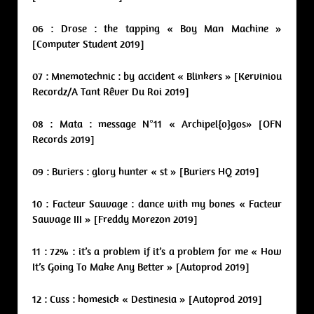
06 : Drose : the tapping « Boy Man Machine »
[Computer Student 2019]
07 : Mnemotechnic : by accident « Blinkers » [Kerviniou
Recordz/A Tant Rêver Du Roi 2019]
08 : Mata : message N°11 « Archipel{o}gos» [OFN
Records 2019]
09 : Buriers : glory hunter « st » [Buriers HQ 2019]
10 : Facteur Sauvage : dance with my bones « Facteur
Sauvage III » [Freddy Morezon 2019]
11 : 72% : it’s a problem if it’s a problem for me « How
It’s Going To Make Any Better » [Autoprod 2019]
12 : Cuss : homesick « Destinesia » [Autoprod 2019]