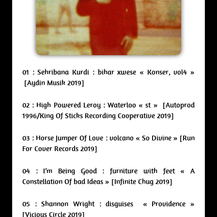
01 : Sehribana Kurdi : bihar xwese « Konser, vol4 »
[Aydin Musik 2019]
02 : High Powered Leroy : Waterloo « st » [Autoprod
1996/King Of Sticks Recording Cooperative 2019]
03 : Horse Jumper Of Love : volcano « So Divine » [Run
For Cover Records 2019]
04 : I’m Being Good : furniture with feet « A
Constellation Of bad Ideas » [Infinite Chug 2019]
05 : Shannon Wright : disguises « Providence »
[Vicious Circle 2019]