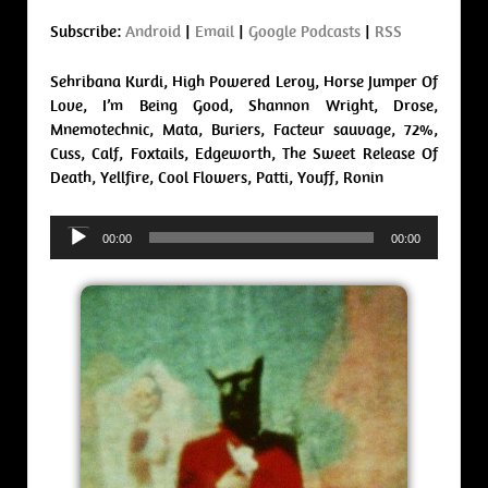
Subscribe:
Android
|
Email
|
Google Podcasts
|
RSS
Sehribana Kurdi, High Powered Leroy, Horse Jumper Of
Love, I’m Being Good, Shannon Wright, Drose,
Mnemotechnic, Mata, Buriers, Facteur sauvage, 72%,
Cuss, Calf, Foxtails, Edgeworth, The Sweet Release Of
Death, Yellfire, Cool Flowers, Patti, Youff, Ronin
Audio
00:00
00:00
Player