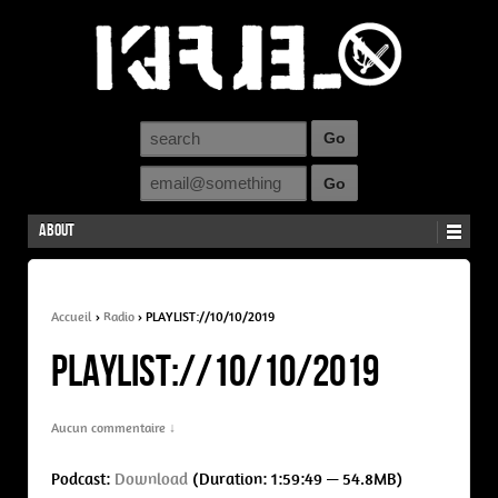
About
Accueil
›
Radio
›
PLAYLIST://10/10/2019
PLAYLIST://10/10/2019
Aucun commentaire ↓
Podcast:
Download
(Duration: 1:59:49 — 54.8MB)