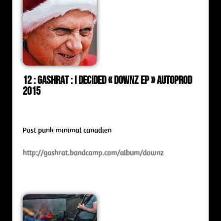
12 : Gashrat : i decided « Downz ep » Autoprod
2015
Post punk minimal canadien
http://gashrat.bandcamp.com/album/downz