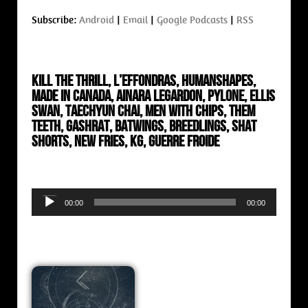
Subscribe:
Android
|
Email
|
Google Podcasts
|
RSS
Kill The Thrill, L’Effondras, Humanshapes,
Made In Canada, Ainara Legardon, Pylone, Ellis
Swan,
Taechyun Chai, Men With Chips, Them
Teeth, Gashrat, Batwings, Breedlings, Shat
Shorts, New Fries, KG, Guerre Froide
Audio
00:00
00:00
Player