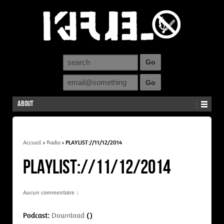
About
Accueil
›
Radio
›
PLAYLIST://11/12/2014
PLAYLIST://11/12/2014
Aucun commentaire ↓
Podcast:
Download
()