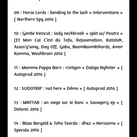
09 : Horse Lords : bending to the lash « Interventions »
[ Northern Spy 2016 ]
10 : Gentle Veincut : lady neckbreak « split w/ Poutre »
[Et Mon Cul C’est du Tofu, Rejuvenation, Katatak,
Assos’y’song, Day Off, Gabu, BoomBoomRikordz, Amor
Komma, Woshbrain 2016 ]
11 : Mamma Pappa Barn : röntgen « Daliga Nyheter » [
Autoprod 2016 ]
12 : SUDOTRIP : not here « Démo » [ Autoprod 2016 ]
13 : MNTTAB : un siege sur le banc « Savagery ep » [
Detonic 2016 ]
14 : Blixa Bargeld & Teho Teardo : dhx2 « Nerissimo » [
Specula 2016 ]