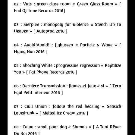
02 : Vats : green class room « Green Glass Room » [
End Of Time Records 2016]
03 : Sierpien : monopoly for violence « Stench Up To
Heaven » [ Autoprod 2016 ]
04 : Avoid!Avoid! : flybussen « Particle & Wave » [
Flying Nun 2016 ]
05 : Shocking White : progressive regression « Reptilize
You » [ Fat Phone Records 2016 ]
06 : Dernière Transmission : flames et feux « st » [ Zero
Egal Petit Interieur 2016 ]
07 : Civil Union : follow the red hearing « Seasick
Lovedrunk » [ Melted Ice Cream 2016 ]
08 : Calva : small poor dog « Siamois » [ A Tant Rêver
Du Roi 2016 ]