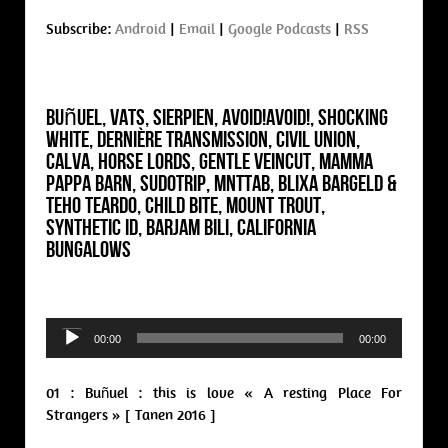
Subscribe:
Android
|
Email
|
Google Podcasts
|
RSS
Buñuel, Vats, Sierpien, Avoid!Avoid!, Shocking
White, Dernière Transmission, Civil Union,
Calva, Horse Lords, Gentle Veincut, Mamma
Pappa Barn, SUDOTRIP, MNTTAB, Blixa Bargeld &
Teho Teardo, Child Bite, Mount Trout,
Synthetic ID, Barjam Bili, California
Bungalows
Audio
00:00
00:00
Player
01 : Buñuel : this is love « A resting Place For
Strangers » [ Tanen 2016 ]