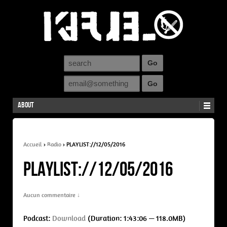
About
Accueil
›
Radio
›
PLAYLIST://12/05/2016
PLAYLIST://12/05/2016
Aucun commentaire ↓
Podcast:
Download
(Duration: 1:43:06 — 118.0MB)