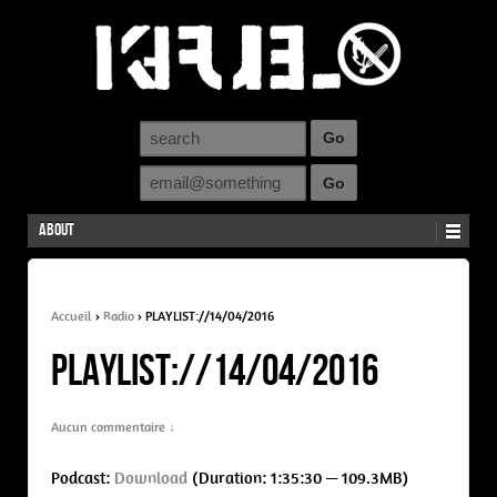
About
Accueil
›
Radio
›
PLAYLIST://14/04/2016
PLAYLIST://14/04/2016
Aucun commentaire ↓
Podcast:
Download
(Duration: 1:35:30 — 109.3MB)