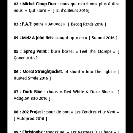
02 : Michel Cloup Duo
: nous qui n’arrivons plus à dire
nous « Gut Flora » [ Ici d’ailleurs 2016]
03 : F.A.T
: poire « Animal » [ Becoq Rcrds 2016 ]
04 : Metz & John Reis
: caught up « ep » [ Swami 2016 ]
05 : Spray Paint
: burn barrel « Feel The Clamps » [
Goner 2016 ]
06 : Moral Straightjacket
: bt shunt « Into The Light » [
Ruined Smile 2016 ]
07 : Dark Blue
: chaos « Red White & Dark Blue » [
Adagion 830 2016 ]
08 : 202 Project
: pour de bon « Les Cendres et le Vent »
[ Autoprod 2016 ]
09 :
Christophe
: tangerine
« Les Vestiges Du Chaos » [