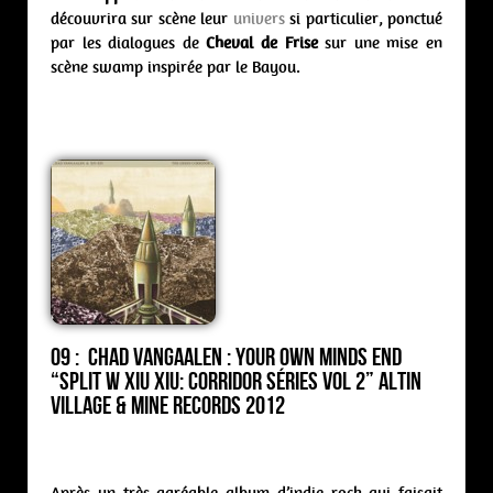
découvrira sur scène leur
univers
si particulier, ponctué
par les dialogues de
Cheval de Frise
sur une mise en
scène swamp inspirée par le Bayou.
09 : Chad Vangaalen : your own minds end
“Split w Xiu Xiu: Corridor Séries Vol 2” Altin
Village & Mine Records 2012
Après un très agréable album d’indie rock qui faisait