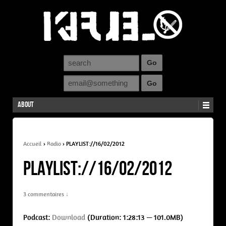
About
Accueil
›
Radio
›
PLAYLIST://16/02/2012
PLAYLIST://16/02/2012
3 commentaires ↓
Podcast:
Download
(Duration: 1:28:13 — 101.0MB)