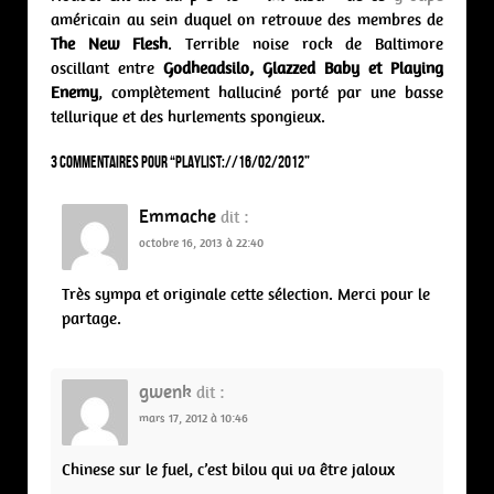
américain au sein duquel on retrouve des membres de
The New Flesh
. Terrible noise rock de Baltimore
oscillant entre
Godheadsilo, Glazzed Baby et Playing
Enemy
, complètement halluciné porté par une basse
tellurique et des hurlements spongieux.
3 commentaires pour “
PLAYLIST://16/02/2012
”
Emmache
dit :
octobre 16, 2013 à 22:40
Très sympa et originale cette sélection. Merci pour le
partage.
gwenk
dit :
mars 17, 2012 à 10:46
Chinese sur le fuel, c’est bilou qui va être jaloux