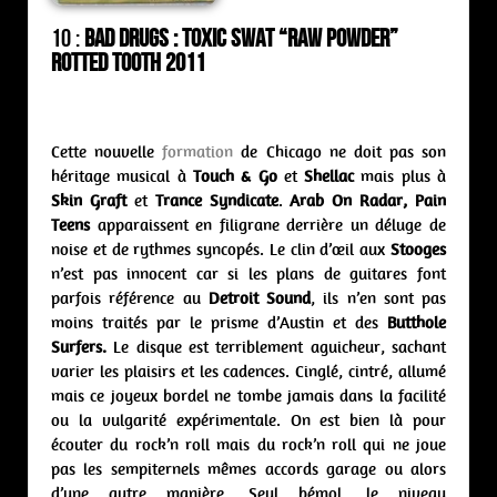
10 :
Bad Drugs : toxic swat “Raw Powder”
Rotted Tooth 2011
Cette nouvelle
formation
de Chicago ne doit pas son
héritage musical à
Touch & Go
et
Shellac
mais plus à
Skin Graft
et
Trance Syndicate
.
Arab On Radar, Pain
Teens
apparaissent en filigrane derrière un déluge de
noise et de rythmes syncopés. Le clin d’œil aux
Stooges
n’est pas innocent car si les plans de guitares font
parfois référence au
Detroit Sound
, ils n’en sont pas
moins traités par le prisme d’Austin et des
Butthole
Surfers.
Le disque est terriblement aguicheur, sachant
varier les plaisirs et les cadences. Cinglé, cintré, allumé
mais ce joyeux bordel ne tombe jamais dans la facilité
ou la vulgarité expérimentale. On est bien là pour
écouter du rock’n roll mais du rock’n roll qui ne joue
pas les sempiternels mêmes accords garage ou alors
d’une autre manière. Seul bémol, le niveau