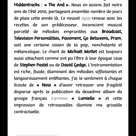
Hiddentracks
:
« The And ».
Nous en avions fait notre
ami de l’été 2010, partageant ensemble nombre de jours
de pluie cette année là. Ce nouvel
opus
renoue avec les
recettes de son prédécesseur. Inconscient musical
parcellé de mélodies empruntées aux
Broadcast,
Television Personalities, Pavement, Go Betweens,
Pram
,
soit une certaine vision de la pop, nonchalante et
mélancolique. Le chant de
Mickaël Mottet
est toujours
aussi attachant comme ont pu l’être à leur époque ceux
de
Stephen Pastel
ou de
David Gedge.
L’instrumentation
est riche, fluide, illuminant des mélodies sifflotantes et
langoureusement entêtantes. J’ai le sentiment à chaque
écoute de
« Now »
d’avoir retrouver une fragilité
disparue après la publication du deuxième album du
groupe français
Carmine
« Lumielle »
et cette
impression de retrouvailles illumine ma grisaille
contractuelle.