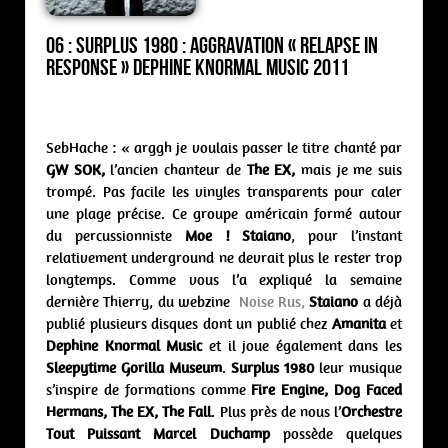
06 : Surplus 1980 : aggravation « Relapse in
Response » Dephine Knormal Music 2011
SebHache : « arggh je voulais passer le titre chanté par
GW SOK,
l’ancien chanteur de
The EX,
mais je me suis
trompé. Pas facile les vinyles transparents pour caler
une plage précise. Ce groupe américain formé autour
du percussionniste
Moe ! Staiano
, pour l’instant
relativement underground ne devrait plus le rester trop
longtemps. Comme vous l’a expliqué la semaine
dernière Thierry, du webzine
Noise Rus,
Staiano
a déjà
publié plusieurs disques dont un publié chez
Amanita
et
Dephine Knormal Music
et il joue également dans les
Sleepytime Gorilla Museum
.
Surplus 1980
leur musique
s’inspire de formations comme
Fire Engine, Dog Faced
Hermans, The EX, The Fall
. Plus près de nous l’
Orchestre
Tout Puissant Marcel Duchamp
possède quelques