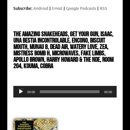
Subscribe:
Android
|
Email
|
Google Podcasts
|
RSS
The Amazing Snakeheads, Get Your Gun, Isaac,
Una Bestia Incontrolable, Encono, Biscuit
Mouth, Munau B, Dead Air, Watery Love, Zea,
Mistress Bomb H, Microwaves, Fake Limbs,
Apollo Brown, Harry Howard & The NDE, Room
204, Kouma, Cobra
Audio
00:00
00:00
Player