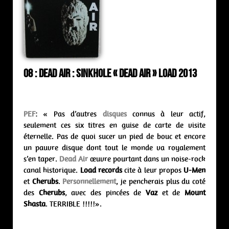
08 : Dead Air : Sinkhole « Dead Air » Load 2013
PEF
: « Pas d’autres
disques
connus à leur actif,
seulement ces six titres en guise de carte de visite
éternelle. Pas de quoi sucer un pied de bouc et encore
un pauvre disque dont tout le monde va royalement
s’en taper.
Dead Air
œuvre pourtant dans un noise-rock
canal historique.
Load records
cite à leur propos
U-Men
et
Cherubs
.
Personnellement
, je pencherais plus du coté
des
Cherubs
, avec des pincées de
Vaz
et de
Mount
Shasta
. TERRIBLE !!!!!».