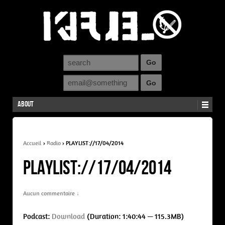
About
Accueil
›
Radio
›
PLAYLIST://17/04/2014
PLAYLIST://17/04/2014
Aucun commentaire ↓
Podcast:
Download
(Duration: 1:40:44 — 115.3MB)