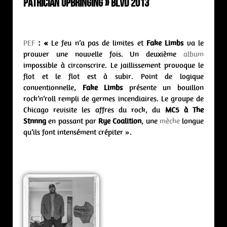
Patrician Upbringing » BLVD 2013
PEF
: «
Le feu n’a pas de limites et
Fake Limbs
va le
prouver une nouvelle fois. Un deuxième
album
impossible à circonscrire. Le jaillissement provoque le
flot et le flot est à subir. Point de logique
conventionnelle,
Fake Limbs
présente un bouillon
rock’n’roll rempli de germes incendiaires. Le groupe de
Chicago revisite les affres du rock, du
MC5 à The
Stnnng
en passant par
Rye Coalition
, une
mèche
longue
qu’ils font intensément crépiter ».