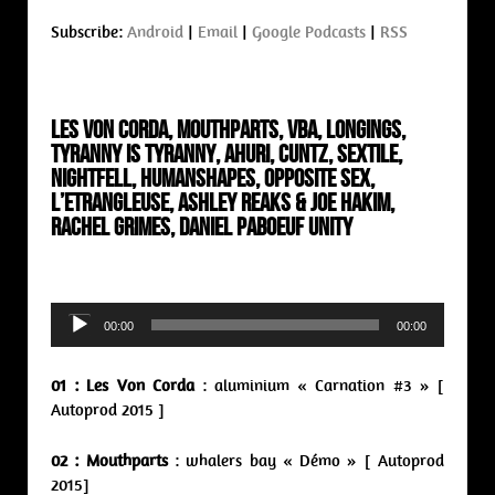
Subscribe:
Android
|
Email
|
Google Podcasts
|
RSS
Les Von Corda, Mouthparts, VBA, Longings,
Tyranny Is Tyranny, Ahuri, Cuntz, Sextile,
Nightfell, Humanshapes, Opposite Sex,
L’Etrangleuse, Ashley Reaks & Joe Hakim,
Rachel Grimes, Daniel Paboeuf Unity
Audio
00:00
00:00
Player
01 : Les Von Corda
: aluminium « Carnation #3 » [
Autoprod 2015 ]
02 : Mouthparts
: whalers bay « Démo » [ Autoprod
2015]