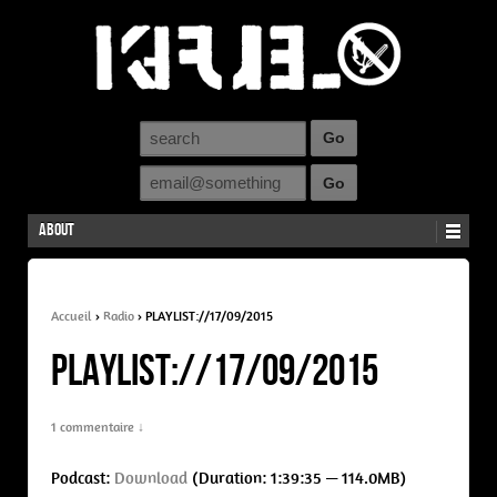
About
Accueil
›
Radio
›
PLAYLIST://17/09/2015
PLAYLIST://17/09/2015
1 commentaire ↓
Podcast:
Download
(Duration: 1:39:35 — 114.0MB)