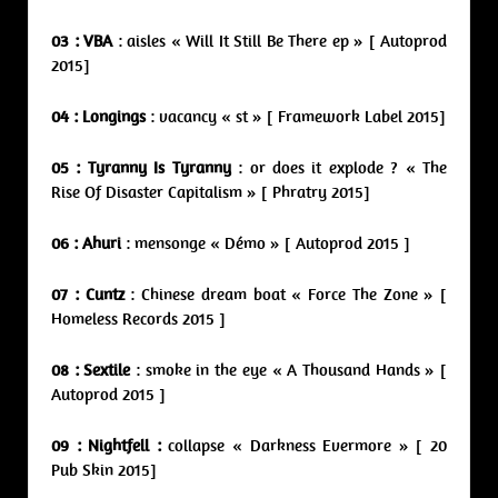
03 : VBA
: aisles « Will It Still Be There ep » [ Autoprod
2015]
04 : Longings
: vacancy « st » [ Framework Label 2015]
05 : Tyranny Is Tyranny
: or does it explode ? « The
Rise Of Disaster Capitalism » [ Phratry 2015]
06 : Ahuri
: mensonge « Démo » [ Autoprod 2015 ]
07 : Cuntz
: Chinese dream boat « Force The Zone » [
Homeless Records 2015 ]
08 : Sextile
: smoke in the eye « A Thousand Hands » [
Autoprod 2015 ]
09 :
Nightfell :
collapse « Darkness Evermore » [ 20
Pub Skin 2015]