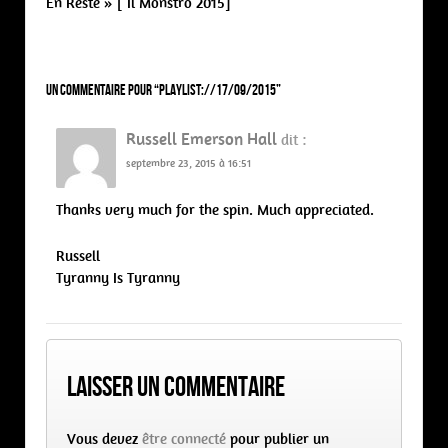
En Reste » [ Il Monstro 2015]
Un commentaire pour “
PLAYLIST://17/09/2015
”
Russell Emerson Hall
dit :
septembre 23, 2015 à 16:51
Thanks very much for the spin. Much appreciated.
Russell
Tyranny Is Tyranny
Laisser un commentaire
Vous devez
être connecté
pour publier un