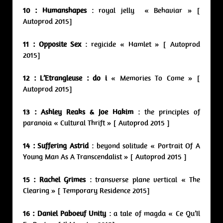
10 : Humanshapes
: royal jelly « Behaviar » [
Autoprod 2015]
11 : Opposite Sex
: regicide « Hamlet » [ Autoprod
2015]
12 : L’Etrangleuse : do i
« Memories To Come » [
Autoprod 2015]
13 : Ashley Reaks & Joe Hakim
: the principles of
paranoia « Cultural Thrift » [ Autoprod 2015 ]
14 : Suffering Astrid
: beyond solitude « Portrait Of A
Young Man As A Transcendalist » [ Autoprod 2015 ]
15 : Rachel Grimes
: transverse plane vertical « The
Clearing » [ Temporary Residence 2015]
16 : Daniel Paboeuf Unity
: a tale of magda « Ce Qu’Il