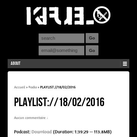
About
Accueil
›
Radio
›
PLAYLIST://18/02/2016
PLAYLIST://18/02/2016
Aucun commentaire ↓
Podcast:
Download
(Duration: 1:39:29 — 113.8MB)