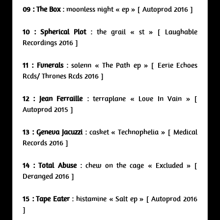
09 :
The Box
: moonless night « ep » [ Autoprod 2016 ]
10 : Spherical Plot
: the grail « st » [ Laughable
Recordings 2016 ]
11 : Fvnerals
: solenn « The Path ep » [ Eerie Echoes
Rcds/ Thrones Rcds 2016 ]
12 : Jean Ferraille
: terraplane « Love In Vain » [
Autoprod 2015 ]
13 : Geneva Jacuzzi
: casket « Technophelia » [ Medical
Records 2016 ]
14 : Total Abuse
: chew on the cage « Excluded » [
Deranged 2016 ]
15 : Tape Eater
: histamine « Salt ep » [ Autoprod 2016
]