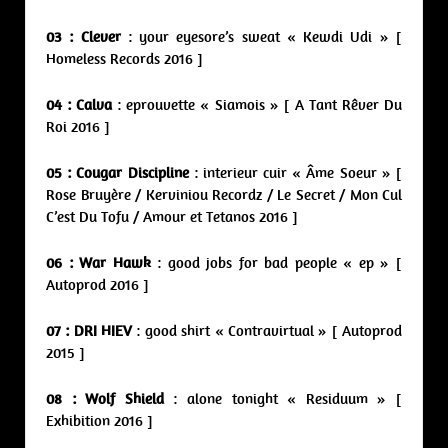
03 : Clever
: your eyesore’s sweat « Kewdi Udi » [
Homeless Records 2016 ]
04 : Calva
: eprouvette « Siamois » [ A Tant Rêver Du
Roi 2016 ]
05 : Cougar Discipline
: interieur cuir « Âme Soeur » [
Rose Bruyère / Kerviniou Recordz / Le Secret / Mon Cul
C’est Du Tofu / Amour et Tetanos 2016 ]
06 : War Hawk
: good jobs for bad people « ep » [
Autoprod 2016 ]
07 : DRI HIEV
: good shirt « Contravirtual » [ Autoprod
2015 ]
08 : Wolf Shield
: alone tonight « Residuum » [
Exhibition 2016 ]