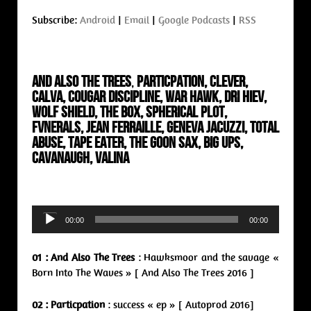
Subscribe:
Android
|
Email
|
Google Podcasts
|
RSS
And Also The Trees
,
Particpation, Clever,
Calva, Cougar Discipline, War Hawk, DRI HIEV,
Wolf Shield, The Box, Spherical Plot,
Fvnerals, Jean Ferraille, Geneva Jacuzzi, Total
Abuse, Tape Eater, The Goon Sax, Big Ups,
Cavanaugh, Valina
Audio
00:00
00:00
Player
01 : And Also The Trees
: Hawksmoor and the savage «
Born Into The Waves » [ And Also The Trees 2016 ]
02 : Particpation
: success « ep » [ Autoprod 2016]