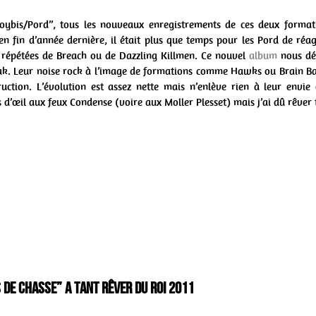
noybis/Pord”, tous les nouveaux enregistrements de ces deux format
n fin d’année dernière, il était plus que temps pour les Pord de réa
s répétées de Breach ou de Dazzling Killmen. Ce nouvel
album
nous dév
ak. Leur noise rock à l’image de formations comme Hawks ou Brain Ba
uction. L’évolution est assez nette mais n’enlève rien à leur envie 
ns d’œil aux feux Condense (voire aux Moller Plesset) mais j’ai dû rêver
 de Chasse” A Tant Rêver du Roi 2011