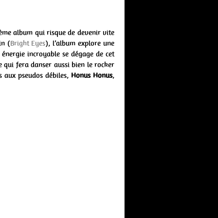
ième album qui risque de devenir vite
in (
Bright Eyes
), l’album explore une
e énergie incroyable se dégage de cet
 qui fera danser aussi bien le rocker
s aux pseudos débiles,
Honus Honus
,