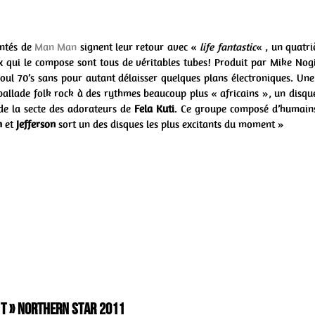
antés de
Man Man
signent leur retour avec «
life fantastic
« , un quatr
x qui le compose sont tous de véritables tubes! Produit par Mike Nog
 soul 70’s sans pour autant délaisser quelques plans électroniques. Un
llade folk rock à des rythmes beaucoup plus « africains », un disque
de la secte des adorateurs de
Fela Kuti
. Ce groupe composé d’humain
h
et
Jefferson
sort un des disques les plus excitants du moment »
 t » Northern Star 2011