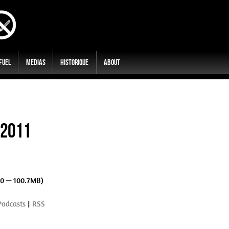
 Fuel
Medias
Historique
About
/2011
00 — 100.7MB)
Podcasts
|
RSS