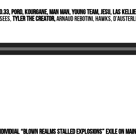
0.33, Pord, Kourgane, Man Man, Young Team, Jesu,
Las Kellie
 Sees,
Tyler The Creator
,
Arnaud Rebotini, Hawks, D’Austerl
individual “Blown Realms Stalled Explosions” Exile on Mai