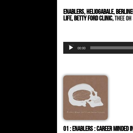
Enablers, Heliogabale, Berline
Life, Betty Ford Clinic,
Thee Oh
Audio
00:00
Player
01 : Enablers : career minded 