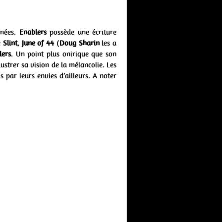
nnées.
Enablers
possède une écriture
e
Slint
,
June of 44
(
Doug Sharin
les a
lers
. Un point plus onirique que son
strer sa vision de la mélancolie. Les
 par leurs envies d’ailleurs. A noter