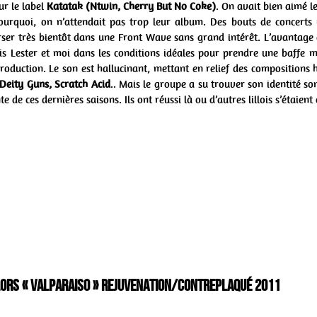
ur le label
Katatak
(Ntwin, Cherry But No Coke)
. On avait bien aimé l
pourquoi, on n’attendait pas trop leur album. Des bouts de concert
rser très bientôt dans une Front Wave sans grand intérêt. L’avantage
mis Lester et moi dans les conditions idéales pour prendre une baffe 
oduction. Le son est hallucinant, mettant en relief des compositions h
 Deity Guns, Scratch Acid
.. Mais le groupe a su trouver son identité so
 de ces dernières saisons. Ils ont réussi là ou d’autres lillois s’étaient 
olors « Valparaiso » Rejuvenation/Contreplaqué 2011