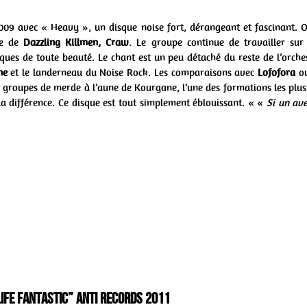
009 avec « Heavy », un disque noise fort, dérangeant et fascinant. 
re de
Dazzling Killmen, Craw
. Le groupe continue de travailler sur
es de toute beauté. Le chant est un peu détaché du reste de l’orches
ne
et le landerneau du Noise Rock. Les comparaisons avec
Lofofora
o
 groupes de merde à l’aune de Kourgane, l’une des formations les plus s
la différence. Ce disque est tout simplement éblouissant. « «
Si un ave
Life Fantastic” Anti Records 2011