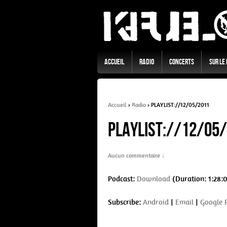
Accueil
Radio
Concerts
Sur Le
Accueil
›
Radio
›
PLAYLIST://12/05/2011
PLAYLIST://12/05
Aucun commentaire ↓
Podcast:
Download
(Duration: 1:28:
Subscribe:
Android
|
Email
|
Google 