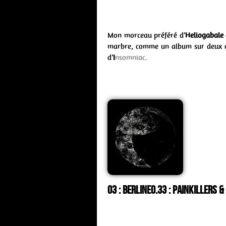
Mon morceau préféré d’
Heliogabale
marbre, comme un album sur deux da
d’
I
nsomniac.
03 : Berline0.33 : painkillers