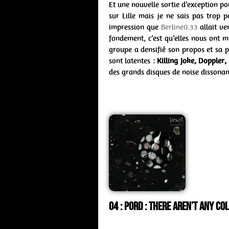
Et une nouvelle sortie d’exception po
sur Lille mais je ne sais pas trop 
impression que
Berline0.33
allait ve
fondement, c’est qu’elles nous ont 
groupe a densifié son propos et sa pr
sont latentes :
Killing Joke, Doppler,
des grands disques de noise dissonante
04 : Pord : there aren’t any c