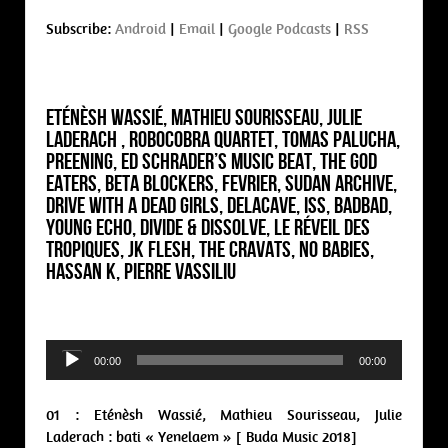
Subscribe:
Android
|
Email
|
Google Podcasts
|
RSS
Eténèsh Wassié, Mathieu Sourisseau, Julie
Laderach , Robocobra Quartet, Tomas Palucha,
Preening, Ed Schrader’s Music Beat, The God
Eaters, Beta Blockers, Fevrier, Sudan Archive,
Drive With A Dead Girls, Delacave, Iss, Badbad,
Young Echo, Divide & Dissolve, Le Réveil Des
Tropiques, JK Flesh, The Cravats, No Babies,
Hassan K, Pierre Vassiliu
Audio
00:00
00:00
Player
01 : Eténèsh Wassié, Mathieu Sourisseau, Julie
Laderach : bati « Yenelaem » [ Buda Music 2018]