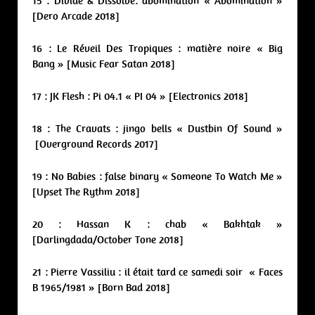
15 : Divide & Dissolve: abomination « Abomination »
[Dero Arcade 2018]
16 : Le Réveil Des Tropiques : matière noire « Big
Bang » [Music Fear Satan 2018]
17 : JK Flesh : Pi 04.1 « PI 04 » [Electronics 2018]
18 : The Cravats : jingo bells « Dustbin Of Sound »
[Overground Records 2017]
19 : No Babies : false binary « Someone To Watch Me »
[Upset The Rythm 2018]
20 : Hassan K : chab « Bakhtak »
[Darlingdada/October Tone 2018]
21 : Pierre Vassiliu : il était tard ce samedi soir « Faces
B 1965/1981 » [Born Bad 2018]