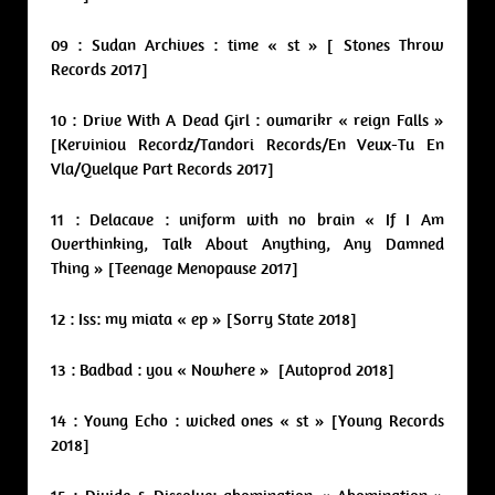
09 : Sudan Archives : time « st » [ Stones Throw
Records 2017]
10 : Drive With A Dead Girl : oumarikr « reign Falls »
[Kerviniou Recordz/Tandori Records/En Veux-Tu En
Vla/Quelque Part Records 2017]
11 : Delacave : uniform with no brain « If I Am
Overthinking, Talk About Anything, Any Damned
Thing » [Teenage Menopause 2017]
12 : Iss: my miata « ep » [Sorry State 2018]
13 : Badbad : you « Nowhere » [Autoprod 2018]
14 : Young Echo : wicked ones « st » [Young Records
2018]