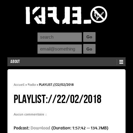
About
Accueil
›
Radio
›
PLAYLIST://22/02/2018
PLAYLIST://22/02/2018
Aucun commentaire ↓
Podcast:
Download
(Duration: 1:57:42 — 134.7MB)