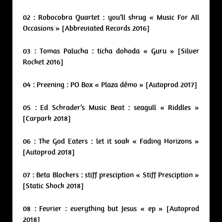
02 : Robocobra Quartet : you’ll shrug « Music For All
Occasions » [Abbreviated Records 2016]
03 : Tomas Palucha : ticha dohoda « Guru » [Silver
Rocket 2016]
04 : Preening : PO Box « Plaza démo » [Autoprod 2017]
05 : Ed Schrader’s Music Beat : seagull « Riddles »
[Carpark 2018]
06 : The God Eaters : let it soak « Fading Horizons »
[Autoprod 2018]
07 : Beta Blockers : stiff presciption « Stiff Presciption »
[Static Shock 2018]
08 : Fevrier : everything but Jesus « ep » [Autoprod
2018]