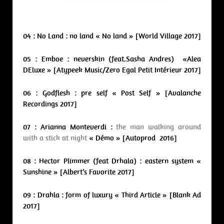
04 : No Land : no land « No land » [World Village 2017]
05 : Emboe : neverskin (feat.Sasha Andres) «Alea
DEluxe » [Atypeek Music/Zero Egal Petit Intérieur 2017]
06 : Godflesh : pre self « Post Self » [Avalanche
Recordings 2017]
07 : Arianna Monteverdi :
the man walking around
with a stick at night
« Démo » [Autoprod 2016]
08 : Hector Plimmer (feat Drhala) : eastern system «
Sunshine » [Albert’s Favorite 2017]
09 : Drahla : form of luxury « Third Article » [Blank Ad
2017]