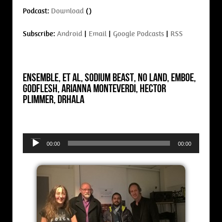
Podcast:
Download
()
Subscribe:
Android
|
Email
|
Google Podcasts
|
RSS
Ensemble, Et Al, Sodium Beast, No Land, Emboe,
Godflesh, Arianna Monteverdi, Hector
Plimmer, Drhala
Audio
00:00
00:00
Player