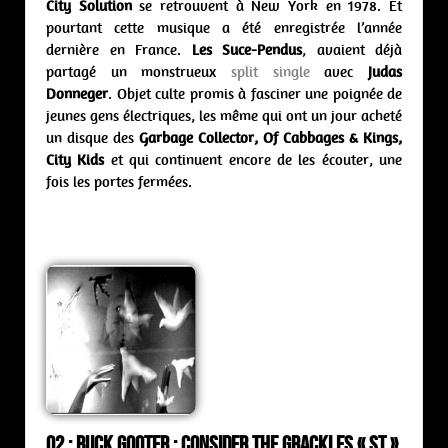
City Solution
se retrouvent à New York en 1978. Et
pourtant cette musique a été enregistrée l’année
dernière en France.
Les Suce-Pendus
, avaient déjà
partagé un monstrueux
split single
avec
Judas
Donneger
. Objet culte promis à fasciner une poignée de
jeunes gens électriques, les même qui ont un jour acheté
un disque des
Garbage Collector, Of Cabbages & Kings,
City Kids
et qui continuent encore de les écouter, une
fois les portes fermées.
02 : Buck Gooter : consider the grackles « st »