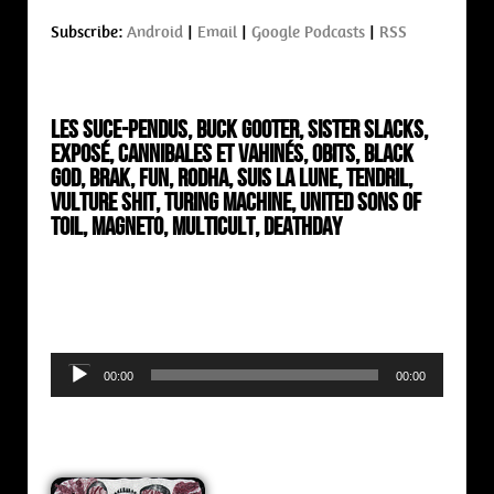
Subscribe:
Android
|
Email
|
Google Podcasts
|
RSS
Les Suce-Pendus, Buck Gooter, Sister Slacks,
Exposé, Cannibales et Vahinés, Obits, Black
God, Brak, Fun, Rodha, Suis La Lune, Tendril,
Vulture Shit, Turing Machine, United Sons of
Toil, Magneto, Multicult, Deathday
Audio
00:00
00:00
Player