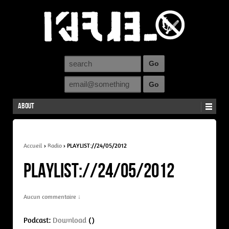
About
Accueil
›
Radio
›
PLAYLIST://24/05/2012
PLAYLIST://24/05/2012
Aucun commentaire ↓
Podcast:
Download
()