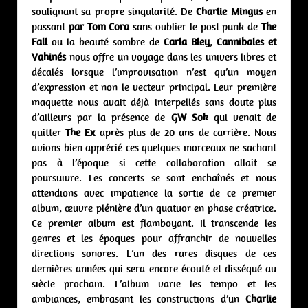
soulignant sa propre singularité. De
Charlie Mingus
en
passant
par Tom Cora
sans oublier le post punk de
The
Fall
ou la beauté sombre de
Carla Bley
,
Cannibales et
Vahinés
nous offre un voyage dans les univers libres et
décalés lorsque l’improvisation n’est qu’un moyen
d’expression et non le vecteur principal. Leur première
maquette nous avait déjà interpellés sans doute plus
d’ailleurs par la présence de
GW Sok
qui venait de
quitter
The Ex
après plus de 20 ans de carrière. Nous
avions bien apprécié ces quelques morceaux ne sachant
pas à l’époque si cette collaboration allait se
poursuivre. Les concerts se sont enchaînés et nous
attendions avec impatience la sortie de ce premier
album, œuvre plénière d’un quatuor en phase créatrice.
Ce premier album est flamboyant. Il transcende les
genres et les époques pour affranchir de nouvelles
directions sonores. L’un des rares disques de ces
dernières années qui sera encore écouté et disséqué au
siècle prochain. L’album varie les tempo et les
ambiances, embrasant les constructions d’un
Charlie