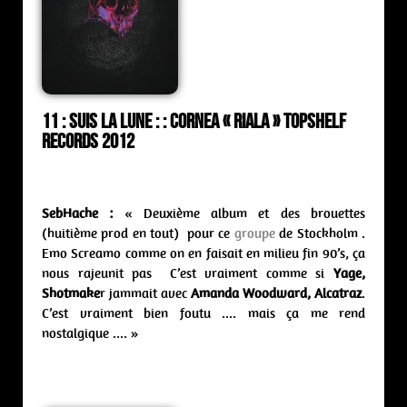
11 : Suis La Lune :
: cornea « Riala » Topshelf
Records 2012
SebHache :
« Deuxième album et des brouettes
(huitième prod en tout) pour ce
groupe
de Stockholm .
Emo Screamo comme on en faisait en milieu fin 90’s, ça
nous rajeunit pas C’est vraiment comme si
Yage,
Shotmake
r jammait avec
Amanda Woodward, Alcatraz
.
C’est vraiment bien foutu …. mais ça me rend
nostalgique …. »