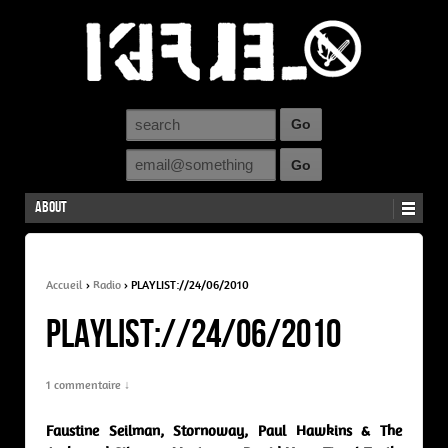
About
Accueil
›
Radio
›
PLAYLIST://24/06/2010
PLAYLIST://24/06/2010
1 commentaire ↓
Faustine Seilman,
Stornoway, Paul Hawkins & The