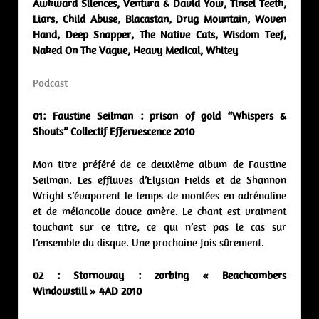
Awkward Silences, Ventura & David Yow, Tinsel Teeth,
Liars, Child Abuse, Blacastan, Drug Mountain, Woven
Hand, Deep Snapper, The Native Cats, Wisdom Teef,
Naked On The Vague, Heavy Medical, Whitey
Podcast
01: Faustine Seilman : prison of gold “Whispers &
Shouts” Collectif Effervescence 2010
Mon titre préféré de ce deuxième album de Faustine
Seilman. Les effluves d’Elysian Fields et de Shannon
Wright s’évaporent le temps de montées en adrénaline
et de mélancolie douce amère. Le chant est vraiment
touchant sur ce titre, ce qui n’est pas le cas sur
l’ensemble du disque. Une prochaine fois sûrement.
02 : Stornoway : zorbing « Beachcombers
Windowstill » 4AD 2010