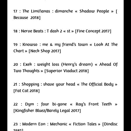
17 : The Limiñanas : dimanche « Shadow People » [
Because 2018]
18 : Nerve Beats : T dash 2 « st » [Fine Concept 2017]
19 : Knowso : me & my friend’s town « Look At The
Chart » [Neck Shop 2017]
20 : Exek : weight loss (Henry’s dream) « Ahead Of
Two Thoughts » [Superior Viaduct 2018]
21 : Shopping : shave your head « The Official Body »
[Fat Cat 2018]
22 : Dym : four bi-gone « Ray’s Front Teeth »
[Kingfisher Bluez/Barely Legal 2017]
23 : Modern Eon : Mechanic « Fiction Tales » [Dindisc
1981]