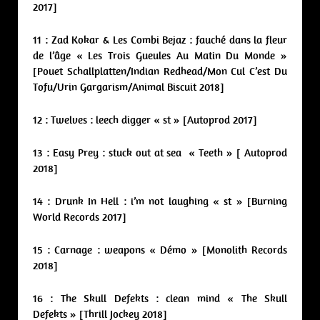
2017]
11 : Zad Kokar & Les Combi Bejaz : fauché dans la fleur
de l’âge « Les Trois Gueules Au Matin Du Monde »
[Pouet Schallplatten/Indian Redhead/Mon Cul C’est Du
Tofu/Urin Gargarism/Animal Biscuit 2018]
12 : Twelves : leech digger « st » [Autoprod 2017]
13 : Easy Prey : stuck out at sea « Teeth » [ Autoprod
2018]
14 : Drunk In Hell : i’m not laughing « st » [Burning
World Records 2017]
15 : Carnage : weapons « Démo » [Monolith Records
2018]
16 : The Skull Defekts : clean mind « The Skull
Defekts » [Thrill Jockey 2018]