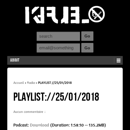
About
Accueil
›
Radio
›
PLAYLIST://25/01/2018
PLAYLIST://25/01/2018
Aucun commentaire ↓
Podcast:
Download
(Duration: 1:58:10 — 135.2MB)