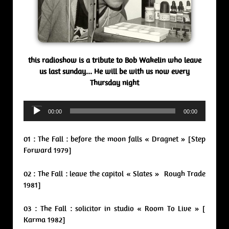
this radioshow is a tribute to Bob Wakelin who leave
us last sunday… He will be with us now every
Thursday night
Audio
00:00
00:00
Player
01 : The Fall : before the moon falls « Dragnet » [Step
Forward 1979]
02 : The Fall : leave the capitol « Slates » Rough Trade
1981]
03 : The Fall : solicitor in studio « Room To Live » [
Karma 1982]