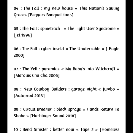
04 : The Fall : my new house « This Nation’s Saving
Grace» [Beggars Banquet 1985]
05 : The Fall : spinetrack « The Light User Syndrome »
[Jet 1996]
06 : The Fall : cyber insekt « The Unuterrable » [ Eagle
2000]
07 : The Yell : pyramids « My Baby’s Into Witchcraft »
[Marquis Cha Cha 2006]
08 : New Cowboy Builders : garage night « Jumbo »
[Autoprod 2013]
09 : Circuit Breaker : black sprays « Hands Return To
Shake » [Harbinger Sound 2018]
10 : Bend Sinister : better now « Tape 2 » [Homeless