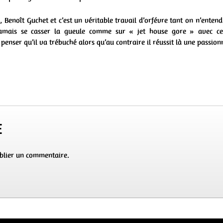
 Benoît Guchet et c’est un véritable travail d’orfévre tant on n’enten
jamais se casser la gueule comme sur « jet house gore » avec c
enser qu’il va trébuché alors qu’au contraire il réussit là une passion
e
blier un commentaire.