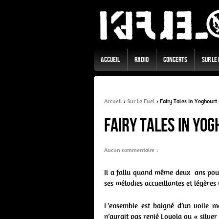
Accueil
Radio
Concerts
Sur Le
Accueil
›
Sur Le Fuel
›
Fairy Tales In Yoghour
Fairy Tales In Yo
Aucun commentaire ↓
Il a fallu quand même deux ans pour
ses mélodies accueillantes et légère
L’ensemble est baigné d’un voile 
n’aurait pas renié Loyola ou « silver