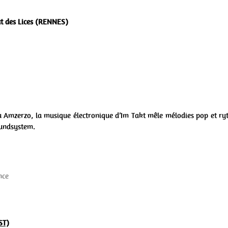
t des Lices (RENNES
)
Amzerzo, la musique électronique d’Im Takt mêle mélodies pop et ryt
undsystem.
nce
ST)