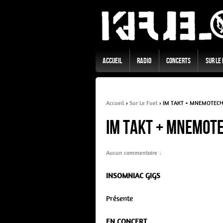
Accueil
Radio
Concerts
Sur Le
Accueil
›
Sur Le Fuel
›
IM TAKT + MNEMOTECHNI
IM TAKT + MNEMOTEC
Aucun commentaire ↓
INSOMNIAC GIGS
Présente
EN CONCERT