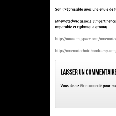
Son irrépressible avec une envie de f
Mnemotechnic associe l’impertinence,
imparable et rythmique groovy
http://www.myspace.com/mnemotec
http://mnemotechnic.bandcamp.com
Laisser un commentair
Vous devez
être connecté
pour pu