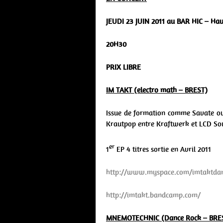
JEUDI 23 JUIN 2011 au
BAR HIC
– Hau
20H30
PRIX LIBRE
IM TAKT (electro math – BREST)
Issue de formation comme Savate ou 
Krautpop entre Kraftwerk et LCD So
er
1
EP 4 titres sortie en Avril 2011
http://www.myspace.com/imtaktda
http://imtakt.bandcamp.com/
MNEMOTECHNIC (Dance Rock – BRE