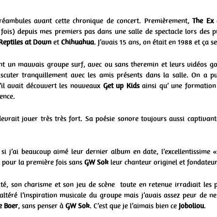
réambules avant cette chronique de concert. Premièrement,
The Ex
e
 fois) depuis mes premiers pas dans une salle de spectacle lors des 
Reptiles at Down
et
Chihuahua
. J’avais 15 ans, on était en 1988 et ça s
nt un mauvais groupe surf, avec ou sans theremin et leurs vidéos gor
iscuter tranquillement avec les amis présents dans la salle. On a
’il avait découvert les nouveaux
Get up Kids
ainsi qu’ une formation 
ence.
evrait jouer très très fort. Sa poésie sonore toujours aussi captivan
si j’ai beaucoup aimé leur dernier album en date, l’excellentissime
e pour la première fois sans
GW Sok
leur chanteur originel et fondateu
ité, son charisme et son jeu de scène toute en retenue irradiait les 
 altéré l’inspiration musicale du groupe mais j’avais assez peur de 
e Boer
, sans penser à
GW Sok
. C’est que je l’aimais bien ce
Joboliou
.