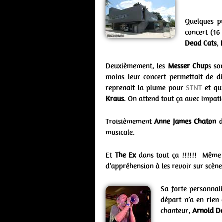
Quelques p
concert (16
Dead Cats
,
Deuxièmement, les
Messer Chup
s so
moins leur concert permettait de d
reprenait la plume pour
STNT
et qu
Kraus
. On attend tout ça avec impati
Troisièmement
Anne James Chaton
d
musicale.
Et
The Ex
dans tout ça !!!!!! Même 
d’appréhension à les revoir sur scèn
Sa forte personnal
départ n’a en rien
chanteur,
Arnold D