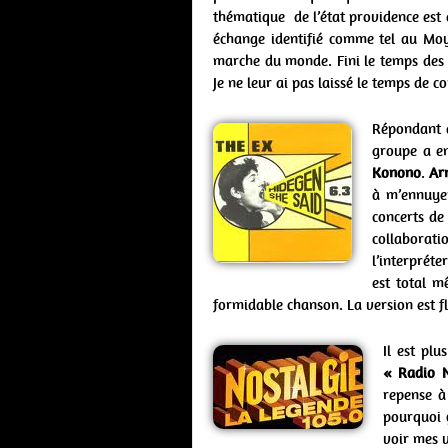
thématique de l’état providence est 
échange identifié comme tel au Mo
marche du monde. Fini le temps des 
Je ne leur ai pas laissé le temps de 
Répondant a
groupe a en
Konono
.
Ar
à m’ennuyer
concerts d
collaborati
l’interpréte
est total m
formidable chanson. La version est f
Il est pl
« Radio N
repense à
pourquoi
voir mes v