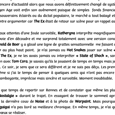
encore d’actualité alors que nous avons définitivement changé de sys
yen Age voit enfin son avènement puisque de simples fonds financi
souverains éclairés ou du dictat populaire, le marché a tout balayé e
contre argumenter car
The Ex
était de retour sur scène pour un rappel as
ux attentes d’une foule survoltée,
Katheryna
interprête magnifique
vie d’en découdre et me surprend totalement avec une version con
nold de Boer
y a glissé une ligne de grattes sensationnelle me faisan
 au plus haut point. Je n’ai jamais vu
Hot Snakes
jouer sur scène
e
The Ex
, je ne les avais jamais vu interpréter
« State of Shock »
, sa
on avec
Tom Cora
. Je savais qu’ils le jouaient de temps en temps mais j
r. Ce soir, je sens que ce sera différent et je ne suis pas déçu. Les pr
ême si j’ai le temps de penser à quelques amis qui n’ont pas encore 
lamboyante, imprécise mais sincère et survoltée. Moment inoubliable.
us que temps de repartir sur Rennes et de constater que même les pl
ostalgie »
durant le trajet. En essayant de trouver le sommeil après
 la dernière couv de
Noise
et à la photo de
Warpaint
. Mais pourqu
guigui
n’a pas livré sa meilleure chronique. En même temps, je n’ai 
œux se réaliser.