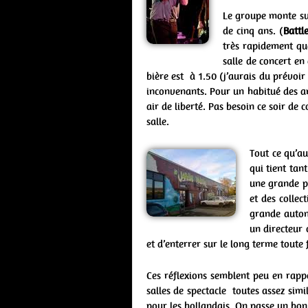
Le groupe monte sur
de cinq ans. (
Battl
très rapidement que
salle de concert e
bière est à 1.50 (j’aurais du prévoir
inconvenants. Pour un habitué des amb
air de liberté. Pas besoin ce soir de 
salle.
Tout ce qu’a
qui tient tan
une grande pa
et des collec
grande autono
un directeur 
et d’enterrer sur le long terme toute
Ces réflexions semblent peu en rapp
salles de spectacle toutes assez sim
pour les hollandais. On passe un bon