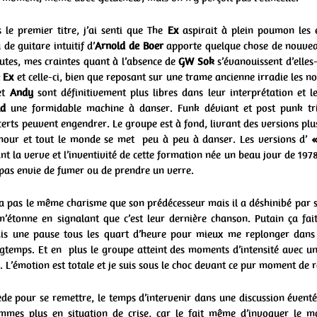
s le premier titre, j’ai senti que The
Ex
aspirait à plein poumon les e
 de guitare intuitif d’
Arnold de Boer
apporte quelque chose de nouveau
nutes, mes craintes quant à l’absence de
GW Sok
s’évanouissent d’elles
 Ex
et celle-ci, bien que reposant sur une trame ancienne irradie les n
et
Andy
sont définitivement plus libres dans leur interprétation et 
ld
une formidable machine à danser. Funk déviant et post punk tr
erts peuvent engendrer. Le groupe est à fond, livrant des versions plus
mour et tout le monde se met peu à peu à danser. Les versions d’
«
ant la verve et l’inventivité de cette formation née un beau jour de 1978
s pas envie de fumer ou de prendre un verre.
a pas le même charisme que son prédécesseur mais il a déshinibé par
’étonne en signalant que c’est leur dernière chanson. Putain ça fa
ais une pause tous les quart d’heure pour mieux me replonger dans 
ongtemps. Et en plus le groupe atteint des moments d’intensité avec u
. L’émotion est totale et je suis sous le choc devant ce pur moment de r
ède pour se remettre, le temps d’intervenir dans une discussion évent
mes plus en situation de crise, car le fait même d’invoquer le mo