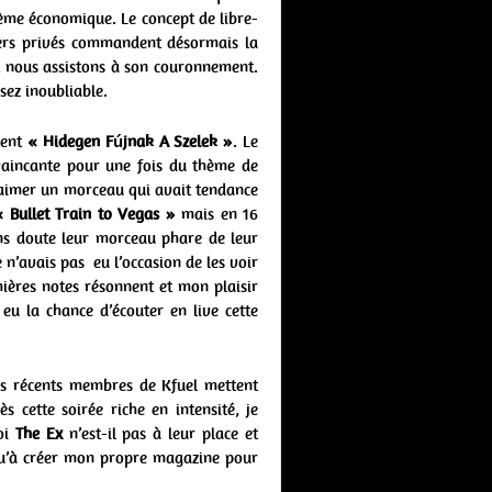
tème économique. Le concept de libre-
ers privés commandent désormais la
t nous assistons à son couronnement.
sez inoubliable.
ment
« Hidegen Fújnak A Szelek »
. Le
vaincante pour une fois du thème de
t aimer un morceau qui avait tendance
« Bullet Train to Vegas »
mais en 16
ns doute leur morceau phare de leur
e n’avais pas eu l’occasion de les voir
emières notes résonnent et mon plaisir
eu la chance d’écouter en live cette
us récents membres de Kfuel mettent
 cette soirée riche en intensité, je
oi
The Ex
n’est-il pas à leur place et
qu’à créer mon propre magazine pour