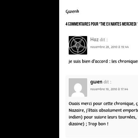
Gwenk
4 commentaires pour “
The Ex Nantes Mercredi
Haz
dit :
novembre 28, 2010 à 19:44
je suis bien d’accord : les chronique
gwen
dit :
novembre 19, 2010 à 17:44
Ouais merci pour cette chronique, ça
Nazaire, j’étais absolument emport
indien) pour suivre leurs tournées, 
dizaine) ; Trop bon !