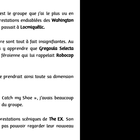
st le groupe que j’ai le plus vu en
prestations endiablées des
Wahington
e passait à
Locmiquélic.
e sont tout à fait insignifiantes. Au
 pu y apprendre que
Gregoula Selecta
féroïenne qui lui rappelait
Robocop
te prendrait ainsi toute sa dimension
 « Catch my Shoe », j’avais beaucoup
r du groupe.
prestations scéniques de
The EX
. Son
ne pas pouvoir regarder leur nouveau