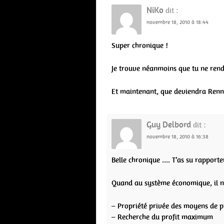
NiKo
dit :
novembre 18, 2010 à 18:44
Super chronique !
Je trouve néanmoins que tu ne rends
Et maintenant, que deviendra Rennes
Guy Delbord
dit :
novembre 18, 2010 à 16:38
Belle chronique …. T’as su rapporte
Quand au système économique, il n’
– Propriété privée des moyens de pr
– Recherche du profit maximum