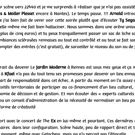
 scène vers 22h40 et je me surprends à réaliser que je n’ai pas assisté
es & Moller Plesse
t encore à Nantes). Le temps passe. !!!
Arnold
introd
 j’ai bien fait de venir voir cette soirée plutôt que d’écouter
Ty Sega
n elle-même me fait bien halluciner. Nous sommes dans une arène unive
 plus de cinq euros) et tu peux tranquillement passer un sac de liche 
iances sclérosées rennaises ou tout est contrôlé et ou tout se fait so
compter des entrées (c’est gratuit), de surveiller le niveau du son ou de 
urait du devenir Le
Jardin Moderne
à Rennes est sous mes yeux et ça me
t à
Kfuel
n’a pas du tout tenu ses promesses pour devenir un lieu ennu
rt de responsabilité dans cet échec. A partir du moment on l’a assez
tivités territoriales de participer au co-financement d’un lieu culturel,
mie de décision et de gestion. Et non écouter des « experts culturels
ou un conseil d’administration de la nécessité de normaliser un lieu p
 forme de créativité
ort avec le concert de The
Ex
en lui-même et pourtant. Ces dernières 
ilaires dans leur configuration. Scène haute, peu de rapport direct et
 moment, même avec Getachew, mais on n’y perçoit pas l’étincelle.