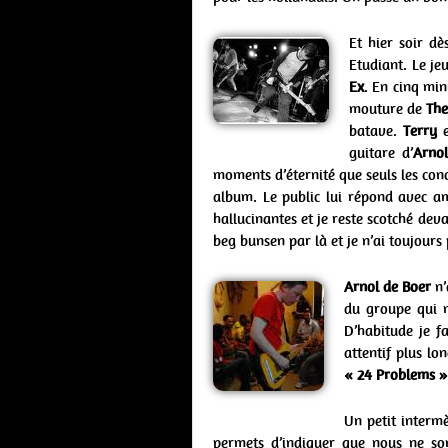
Et hier soir dè
Etudiant. Le jeu
Ex
. En cinq mi
mouture de
The
batave.
Terry
guitare d’
Arno
moments d’éternité que seuls les conc
album. Le public lui répond avec a
hallucinantes et je reste scotché dev
beg bunsen par là et je n’ai toujour
Arnol de Boer
n’
du groupe qui m
D’habitude je f
attentif plus l
« 24 Problems »
Un petit interm
permets d’indiquer que nous ne som