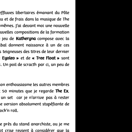
ffluves libertaires émanant du Pôle
 et de frais dans la musique de The
-mêmes. J’ai devant moi une nouvelle
ouvelles compositions de la formation
le jeu de
Katheryna
compose avec la
ibal donnent naissance à un de ces
 teigneuses des titres de leur dernier
 Eyoleo »
et de
« Tree Float »
sont
. Un poil de scracth par ci, un peu de
 son enthousiasme les autres membres
it 50 minutes que je regarde
The Ex
.
un set car je n’arrive pas à rester
ne version absolument stupéfiante de
ock’n roll.
ée près du stand anarchiste, ou je me
t crise revient à considérer que la