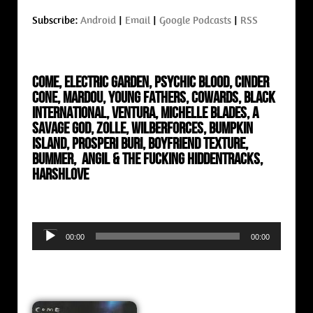
Subscribe:
Android
|
Email
|
Google Podcasts
|
RSS
Come, Electric Garden, Psychic Blood, Cinder
Cone, Mardou, Young Fathers, Cowards, Black
International,
Ventura, Michelle Blades, A
Savage God, Zolle, Wilberforces, Bumpkin
Island, Prosperi Buri, Boyfriend Texture,
Bummer,
Angil & The Fucking Hiddentracks,
Harshlove
Audio
00:00
00:00
Player