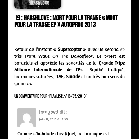
19 : Harshlove : mort pour la transe « Mort
Pour la Transe ep » Autoprod 2013
Retour de l’instant
« Supercopter »
avec un second
ep
très Front Wave On The Dancefloor. Le projet est
bordelais et apprécie les sonorités de la
Grande Tripe
Alliance Internationale de l’Est
. Synthé trafiqué,
harmonies saturées,
DAF, Suicide
et un très bon sens du
gimmick.
Un commentaire pour “
PLAYLIST://16/05/2013
”
Inmybed
dit :
juin 11, 2013 à 15:35
Comme d’habitude chez Kfuel, la chronique est