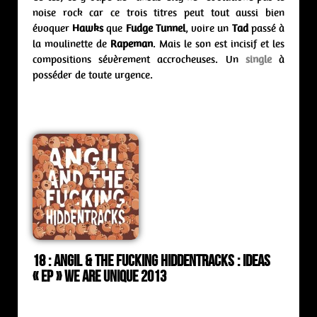
noise rock car ce trois titres peut tout aussi bien
évoquer
Hawks
que
Fudge Tunnel
, voire un
Tad
passé à
la moulinette de
Rapeman
. Mais le son est incisif et les
compositions sévèrement accrocheuses. Un
single
à
posséder de toute urgence.
18 : Angil & The Fucking Hiddentracks : ideas
« ep » We Are Unique 2013