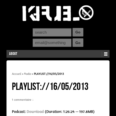
About
Accueil
›
Radio
›
PLAYLIST://16/05/2013
PLAYLIST://16/05/2013
1 commentaire ↓
Podcast:
Download
(Duration: 1:26:24 — 197.8MB)