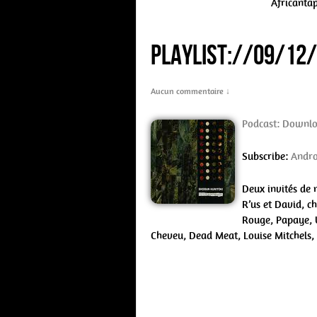
Africantap
PLAYLIST://09/12
Aucun commentaire ↓
Podcast:
Downl
Subscribe:
Andro
Deux invités de 
R’us et David, 
Rouge, Papaye, 
Cheveu, Dead Meat, Louise Mitchels, 