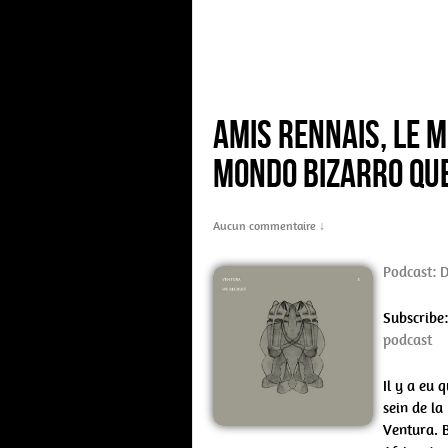
Amis rennais, le m
Mondo Bizarro que
Aucun commentaire ↓
Podcast:
Subscribe
podcast
Il y a eu 
sein de la
Ventura. B