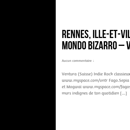
Rennes, Ille-et-V
Mondo Bizarro – V
Aucun commentaire ↓
Ventura (Suisse) Indie Rock classieux
www.myspace.com/vntr Fago.Sepia (F
et Mogwai www.myspace.com/fagosepi
murs indignes de ton quotidien […]