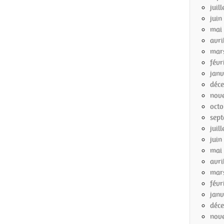
juil
juin
mai
avri
mar
févr
janv
déc
nov
octo
sep
juil
juin
mai
avri
mar
févr
janv
déc
nov