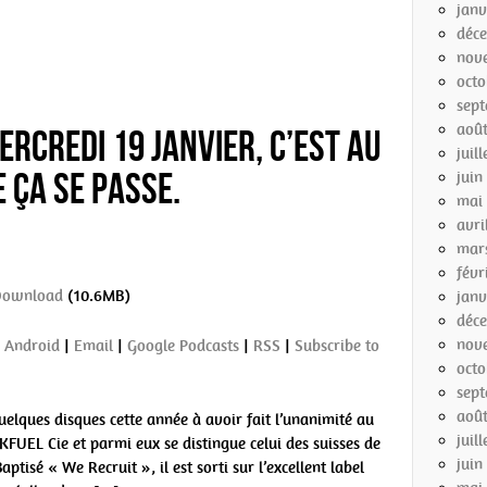
janv
déc
nov
octo
sep
aoû
ercredi 19 janvier, c’est au
juil
 ça se passe.
juin
mai
avri
mar
févr
Download
(10.6MB)
janv
déc
nov
:
Android
|
Email
|
Google Podcasts
|
RSS
|
Subscribe to
octo
sep
août
quelques disques cette année à avoir fait l’unanimité au
juil
 KFUEL Cie et parmi eux se distingue celui des suisses de
juin
aptisé « We Recruit », il est sorti sur l’excellent label