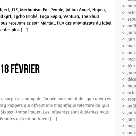
nov
bject, 17F, Mechanism For People, Jullian Angel, Hopen,
octo
ed Girl, Tycho Brahé, Fago Sepia, Ventura, The Skull
sep
ous recevons ce soir Martial, l’un des animateurs du label
aoû
enter plus […]
juil
juin
mai
avri
mar
 18 Février
févr
janv
déc
nov
octo
 La surprise swamp de l’année nous vient de Lyon avec ces
sep
ary Poppers qui offrent une magnifique relecture du Gun
aoû
 Sixteen Horse Power. Les influences sont évidentes mais
juil
gênantes grâce à un talent […]
juin
mai
avri