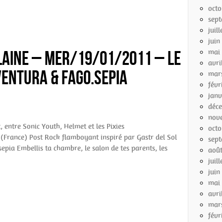
octo
sep
juil
juin
ilaine – mer/19/01/2011 – Le
mai
avri
entura & Fago.Sepia
mar
févr
janv
déc
nov
, entre Sonic Youth, Helmet et les Pixies
octo
rance) Post Rock flamboyant inspiré par Gastr del Sol
sep
a Embellis ta chambre, le salon de tes parents, les
aoû
juil
juin
mai
avri
mar
févr