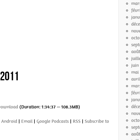
mar
févr
janv
déc
nov
octo
sep
aoû
juil
juin
/2011
mai
avri
mar
févr
janv
déc
Download
(Duration: 1:34:37 — 108.3MB)
nov
octo
:
Android
|
Email
|
Google Podcasts
|
RSS
|
Subscribe to
sep
aoû