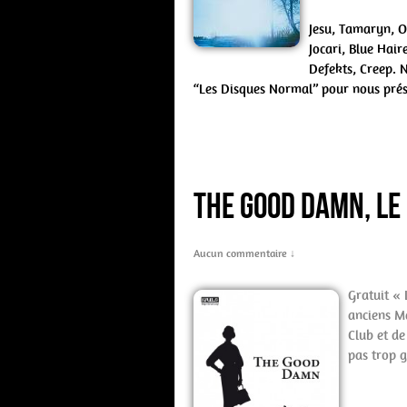
Jesu, Tamaryn, O
Jocari, Blue Hair
Defekts, Creep. N
“Les Disques Normal” pour nous prés
The Good Damn, le
Aucun commentaire ↓
Gratuit «
anciens M
Club et de
pas trop 