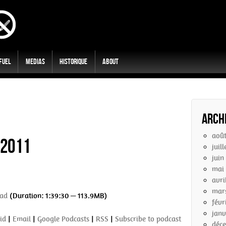
 Fuel
Medias
Historique
About
Arch
aoû
/2011
juil
juin
mai
avri
mar
ad
(Duration: 1:39:30 — 113.9MB)
févr
janv
id
|
Email
|
Google Podcasts
|
RSS
|
Subscribe to podcast
déc