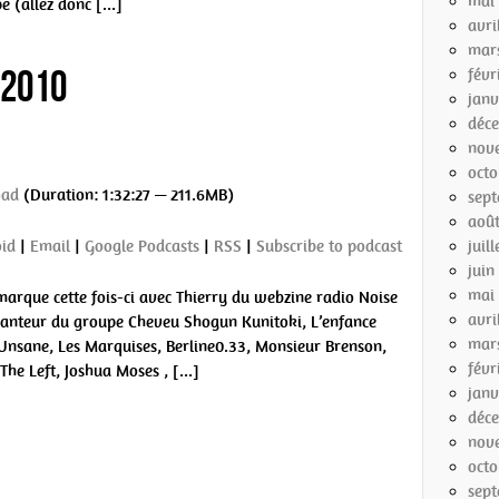
mai
e (allez donc […]
avri
mar
/2010
févr
janv
déc
nov
octo
oad
(Duration: 1:32:27 — 211.6MB)
sep
aoû
juil
id
|
Email
|
Google Podcasts
|
RSS
|
Subscribe to podcast
juin
mai
marque cette fois-ci avec Thierry du webzine radio Noise
avri
chanteur du groupe Cheveu Shogun Kunitoki, L’enfance
mar
Unsane, Les Marquises, Berline0.33, Monsieur Brenson,
févr
The Left, Joshua Moses , […]
janv
déc
nov
octo
sep