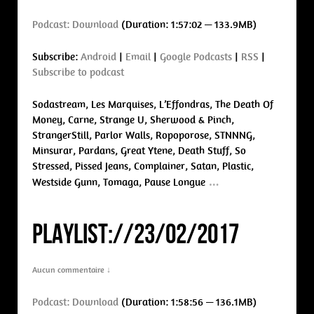
Podcast:
Download
(Duration: 1:57:02 — 133.9MB)
Subscribe:
Android
|
Email
|
Google Podcasts
|
RSS
|
Subscribe to podcast
Sodastream, Les Marquises, L’Effondras, The Death Of
Money, Carne, Strange U, Sherwood & Pinch,
StrangerStill, Parlor Walls, Ropoporose, STNNNG,
Minsurar, Pardans, Great Ytene, Death Stuff, So
Stressed, Pissed Jeans, Complainer, Satan, Plastic,
…
Westside Gunn, Tomaga, Pause Longue
PLAYLIST://23/02/2017
Aucun commentaire ↓
Podcast:
Download
(Duration: 1:58:56 — 136.1MB)