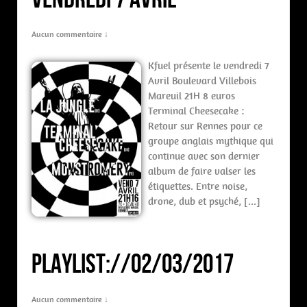
Aucun commentaire ↓
Kfuel présente le vendredi 7
Avril Boulevard Villebois
Mareuil 21H 8 euros
Terminal Cheesecake :
Retour sur Rennes pour ce
groupe anglais mythique qui
continue avec son dernier
album de faire valser les
étiquettes. Entre noise,
drone, dub et psyché, […]
PLAYLIST://02/03/2017
Aucun commentaire ↓