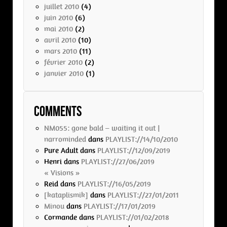
juillet 2010
(4)
juin 2010
(6)
mai 2010
(2)
avril 2010
(10)
mars 2010
(11)
février 2010
(2)
janvier 2010
(1)
Comments
NM055: gone bald – waiting it out |
narrominded
dans
PLAYLIST://14/10/2010
Pure Adult
dans
PLAYLIST://12/09/2019
Henri
dans
PLAYLIST://27/06/2019
« Visions »
Reid
dans
PLAYLIST://16/05/2019
[kataplismik]
dans
PLAYLIST://27/01/2011
Minou
dans
PLAYLIST://17/01/2019
Cormande
dans
PLAYLIST://01/02/2018