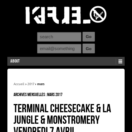
About
Accueil
›
2017
›
mars
Archives mensuelles :
mars 2017
Terminal Cheesecake & La
Jungle & Monstromery
Vendredi 7 Avril