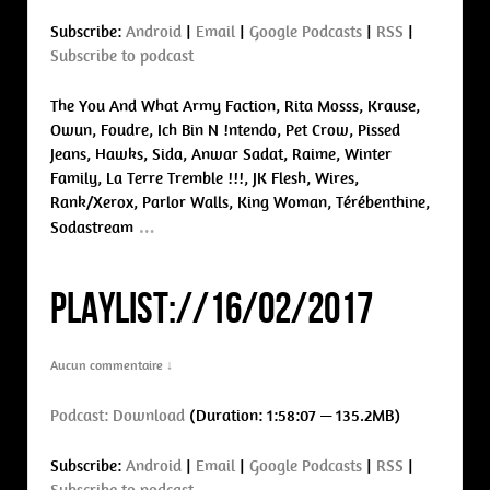
Subscribe:
Android
|
Email
|
Google Podcasts
|
RSS
|
Subscribe to podcast
The You And What Army Faction, Rita Mosss, Krause,
Owun, Foudre, Ich Bin N !ntendo, Pet Crow, Pissed
Jeans, Hawks, Sida, Anwar Sadat, Raime, Winter
Family, La Terre Tremble !!!, JK Flesh, Wires,
Rank/Xerox, Parlor Walls, King Woman, Térébenthine,
…
Sodastream
PLAYLIST://16/02/2017
Aucun commentaire ↓
Podcast:
Download
(Duration: 1:58:07 — 135.2MB)
Subscribe:
Android
|
Email
|
Google Podcasts
|
RSS
|