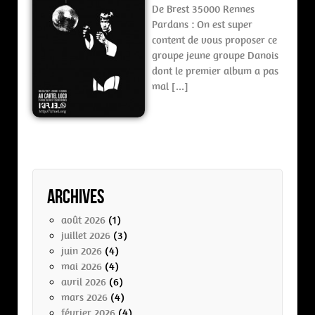
De Brest 35000 Rennes
Pardans : On est super
content de vous proposer ce
groupe jeune groupe Danois
dont le premier album a pas
mal […]
Archives
août 2026
(1)
juillet 2026
(3)
juin 2026
(4)
mai 2026
(4)
avril 2026
(6)
mars 2026
(4)
février 2026
(4)